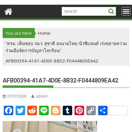
You are here
Home
“ครม. เห็นชอบ รมว. สุชาติ ลงนามไทย-นิวซีแลนด์ เร่งขยายความ
ร่วมมือจัดการปัญหาโลกร้อน” .
AFB00394-41A7-4D0E-8B32-F0444809EA42
AFB00394-41A7-4D0E-8B32-F0444809EA42
07/07/2026
admin1
F
T
R
Li
Bl
T
Pi
C
S
ac
w
e
n
o
u
nt
o
h
e
itt
d
e
g
m
er
p
ar