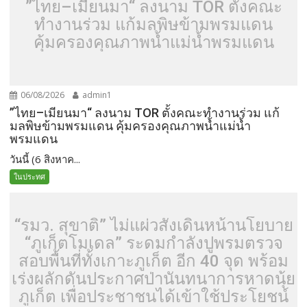
”ไทย–เมียนมา“ ลงนาม TOR ตั้งคณะ
ทำงานร่วม แก้มลพิษข้ามพรมแดน
คุ้มครองคุณภาพน้ำแม่น้ำพรมแดน
06/08/2026
admin1
”ไทย–เมียนมา“ ลงนาม TOR ตั้งคณะทำงานร่วม แก้
มลพิษข้ามพรมแดน คุ้มครองคุณภาพน้ำแม่น้ำ
พรมแดน
วันนี้ (6 สิงหาค...
ในประทศ
“รมว. สุขาติ” ไม่แผ่วสั่งเดินหน้านโยบาย
“ภูเก็ตโมเดล” ระดมกำลังปูพรมตรวจ
สอบพื้นที่ทั้งเกาะภูเก็ต อีก 40 จุด พร้อม
เร่งผลักดันประกาศป่านันทนาการหาดนุ้ย
ภูเก็ต เพื่อประชาชนได้เข้าใช้ประโยชน์