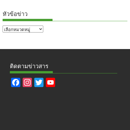
หัวข้อข่าว
หัวข้อ
ข่าว
ติดตามข่าวสาร
F
In
T
Y
ac
st
w
o
e
a
itt
u
b
gr
er
T
o
a
u
o
m
b