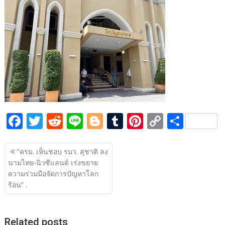
b
er
di
g
bl
e
y
e
o
t
er
r
st
Li
o
n
k
k
F
T
R
Li
Bl
T
Pi
C
S
ac
w
e
n
o
u
nt
o
h
แนะแนว
e
itt
d
e
g
m
er
p
ar
“ครม. เห็นชอบ รมว. สุชาติ ลง
เรื่อง
นามไทย-นิวซีแลนด์ เร่งขยาย
b
er
di
g
bl
e
y
e
ความร่วมมือจัดการปัญหาโลก
o
t
er
r
st
Li
ร้อน” .
o
n
k
k
Related posts