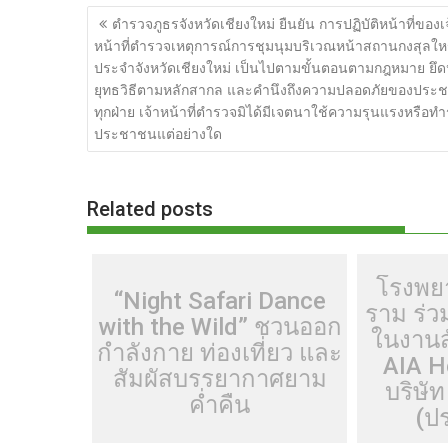
แนะแนว
e
itt
d
e
g
m
er
p
ตำรวจภูธรจังหวัดเชียงใหม่ ยืนยัน การปฏิบัติหน้าที่ของเ
เรื่อง
หน้าที่ตำรวจเหตุการณ์การชุมนุมบริเวณหน้าสถานกงสุลให
b
er
di
g
bl
e
y
ประจำจังหวัดเชียงใหม่ เป็นไปตามขั้นตอนตามกฎหมาย ยึด
o
t
er
r
st
Li
ยุทธวิธีตามหลักสากล และคำนึงถึงความปลอดภัยของประ
o
n
ทุกฝ่าย เจ้าหน้าที่ตำรวจมิได้มีเจตนาใช้ความรุนแรงหรือทำ
ประชาชนแต่อย่างใด
k
k
Related posts
โรงพย
“Night Safari Dance
ราม ร่
with the Wild” ชวนออก
ในงานส
กำลังกาย ท่องเที่ยว และ
AIA H
สัมผัสบรรยากาศยาม
บริษัท
ค่ำคืน
(ป