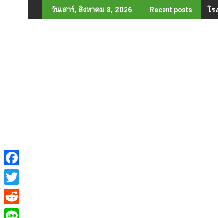
Skip
โรง
"เล
วันเสาร์, สิงหาคม 8, 2026
Recent posts
to
content
F
a
T
c
w
R