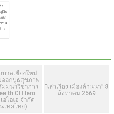
ar
จ้า
ญ่จีน
e
หลัก
ชาชน
ร้าย
าบาลเชียงใหม่
วมออกบูธสุขภาพ
ัมมนาวิชาการ
“เล่าเรื่อง เมืองล้านนา” 8
ealth CI Hero
สิงหาคม 2569
 เอไอเอ จำกัด
ระเทศไทย)