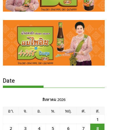
Date
สิงหาคม 2026
อา.
จ.
อ.
พ.
พฤ.
ศ.
ส.
1
2
3
4
5
6
7
8