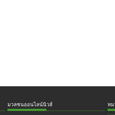
มวลชนออนไลน์นิวส์
หมว