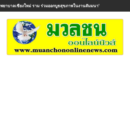
พยาบาลเชียงใหม่ ราม ร่วมออกบูธสุขภาพในงานสัมมนาวิชาการ AIA Healt
่าเรื่อง เมืองล้านนา" 8 สิงหาคม 2569