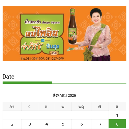
Date
สิงหาคม 2026
อา.
จ.
อ.
พ.
พฤ.
ศ.
ส.
1
2
3
4
5
6
7
8