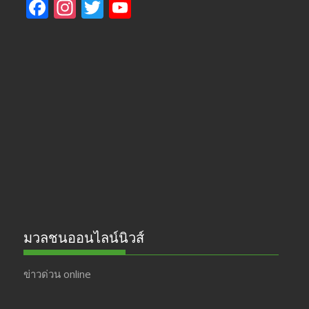
F
In
T
Y
ac
st
w
o
e
a
itt
u
b
gr
er
T
o
a
u
o
m
b
k
e
มวลชนออนไลน์นิวส์
ข่าวด่วน online