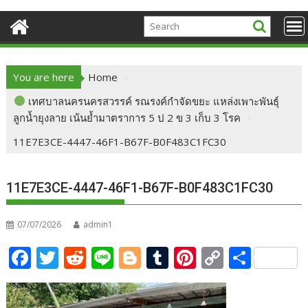
You are here
Home
เทศบาลนครนครสวรรค์ รณรงค์กำจัดขยะ แหล่งเพาะพันธุ์
ลูกน้ำยุงลาย เน้นย้ำมาตราการ 5 ป 2 ข 3 เก็บ 3 โรค
11E7E3CE-4447-46F1-B67F-B0F483C1FC30
11E7E3CE-4447-46F1-B67F-B0F483C1FC30
07/07/2026
admin1
F
T
R
Li
Bl
T
Pi
C
S
ac
w
e
n
o
u
nt
o
h
e
itt
d
e
g
m
er
p
ar