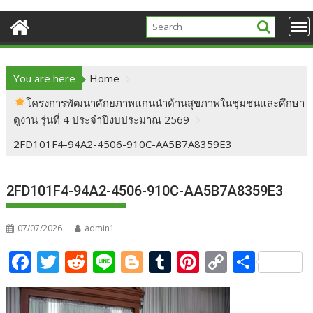
You are here
Home
โครงการพัฒนาศักยภาพแกนนำด้านสุขภาพในชุมชนและศึกษา
ดูงาน รุ่นที่ 4 ประจำปีงบประมาณ 2569
2FD101F4-94A2-4506-910C-AA5B7A8359E3
2FD101F4-94A2-4506-910C-AA5B7A8359E3
07/07/2026
admin1
F
T
R
Li
Bl
T
Pi
C
S
ac
w
e
n
o
u
nt
o
h
e
itt
d
e
g
m
er
p
ar