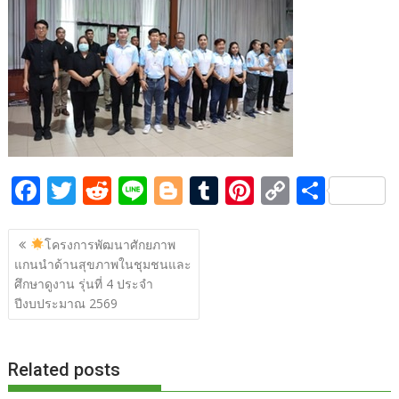
b
er
di
g
bl
e
y
e
o
t
er
r
st
Li
o
n
k
k
F
T
R
Li
Bl
T
Pi
C
S
ac
w
e
n
o
u
nt
o
h
แนะแนว
e
itt
d
e
g
m
er
p
ar
โครงการพัฒนาศักยภาพ
เรื่อง
แกนนำด้านสุขภาพในชุมชนและ
b
er
di
g
bl
e
y
e
ศึกษาดูงาน รุ่นที่ 4 ประจำ
o
t
er
r
st
Li
ปีงบประมาณ 2569
o
n
k
k
Related posts