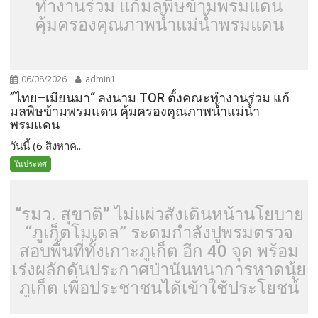
ทำงานร่วม แก้มลพิษข้ามพรมแดน
คุ้มครองคุณภาพน้ำแม่น้ำพรมแดน
06/08/2026
admin1
”ไทย–เมียนมา“ ลงนาม TOR ตั้งคณะทำงานร่วม แก้
มลพิษข้ามพรมแดน คุ้มครองคุณภาพน้ำแม่น้ำ
พรมแดน
วันนี้ (6 สิงหาค...
ในประทศ
“รมว. สุขาติ” ไม่แผ่วสั่งเดินหน้านโยบาย
“ภูเก็ตโมเดล” ระดมกำลังปูพรมตรวจ
สอบพื้นที่ทั้งเกาะภูเก็ต อีก 40 จุด พร้อม
เร่งผลักดันประกาศป่านันทนาการหาดนุ้ย
ภูเก็ต เพื่อประชาชนได้เข้าใช้ประโยชน์