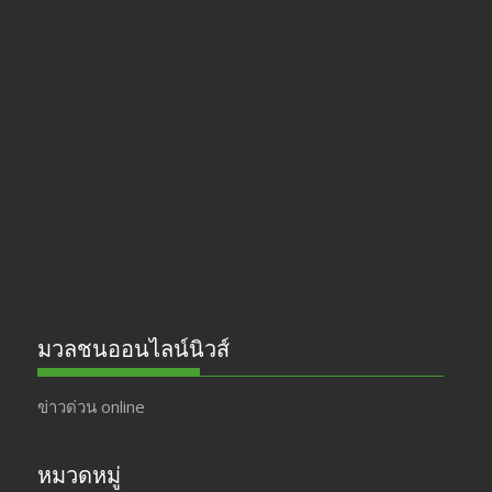
ac
st
w
o
e
a
itt
u
b
gr
er
T
o
a
u
o
m
b
k
e
มวลชนออนไลน์นิวส์
ข่าวด่วน online
หมวดหมู่