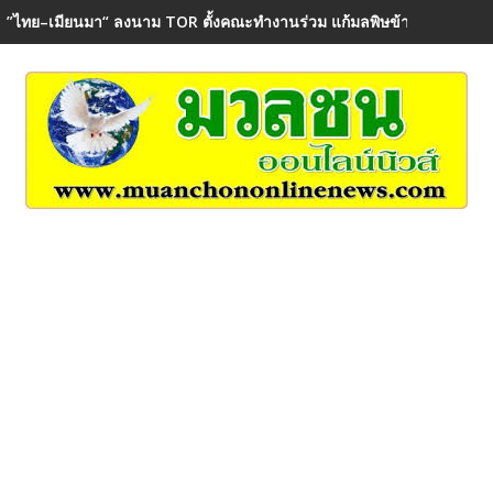
”ไทย–เมียนมา“ ลงนาม TOR ตั้งคณะทำงานร่วม แก้มลพิษข้ามพรมแดน ค