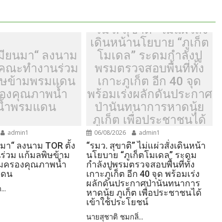
“รมว. สุขาติ” ไม่แผ่วสั่ง
เดินหน้านโยบาย “ภูเก็ต
มียนมา“ ลงนาม
โมเดล” ระดมกำลังปู
้งคณะทำงานร่วม
พรมตรวจสอบพื้นที่ทั้ง
ิษข้ามพรมแดน
เกาะภูเก็ต อีก 40 จุด
รองคุณภาพน้ำ
พร้อมเร่งผลักดันประกาศ
น้ำพรมแดน
ป่านันทนาการหาดนุ้ย
ภูเก็ต เพื่อประชาชนได้
เข้าใช้ประโยชน์
admin1
06/08/2026
admin1
มา“ ลงนาม TOR ตั้ง
“รมว. สุขาติ” ไม่แผ่วสั่งเดินหน้า
่วม แก้มลพิษข้าม
นโยบาย “ภูเก็ตโมเดล” ระดม
้มครองคุณภาพน้ำ
กำลังปูพรมตรวจสอบพื้นที่ทั้ง
แดน
เกาะภูเก็ต อีก 40 จุด พร้อมเร่ง
ผลักดันประกาศป่านันทนาการ
...
หาดนุ้ย ภูเก็ต เพื่อประชาชนได้
เข้าใช้ประโยชน์
นายสุชาติ ชมกลิ่...