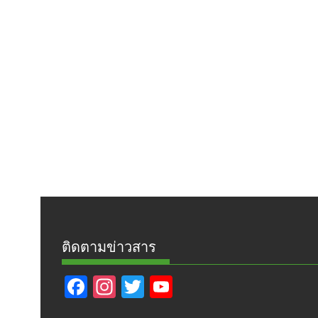
ติดตามข่าวสาร
F
In
T
Y
ac
st
w
o