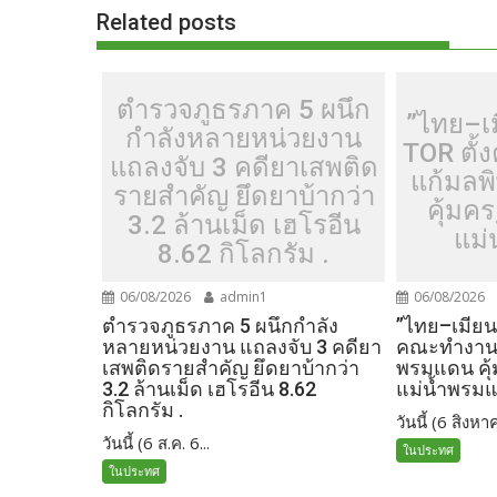
o
n
Related posts
k
k
ตำรวจภูธรภาค 5 ผนึก
”ไทย–เ
กำลังหลายหน่วยงาน
TOR ตั
แถลงจับ 3 คดียาเสพติด
แก้มลพ
รายสำคัญ ยึดยาบ้ากว่า
คุ้มค
3.2 ล้านเม็ด เฮโรอีน
แม่
8.62 กิโลกรัม .
06/08/2026
admin1
06/08/2026
ตำรวจภูธรภาค 5 ผนึกกำลัง
”ไทย–เมียน
หลายหน่วยงาน แถลงจับ 3 คดียา
คณะทำงานร
เสพติดรายสำคัญ ยึดยาบ้ากว่า
พรมแดน คุ
3.2 ล้านเม็ด เฮโรอีน 8.62
แม่น้ำพรม
กิโลกรัม .
วันนี้ (6 สิงหาค
วันนี้ (6 ส.ค. 6...
ในประทศ
ในประทศ