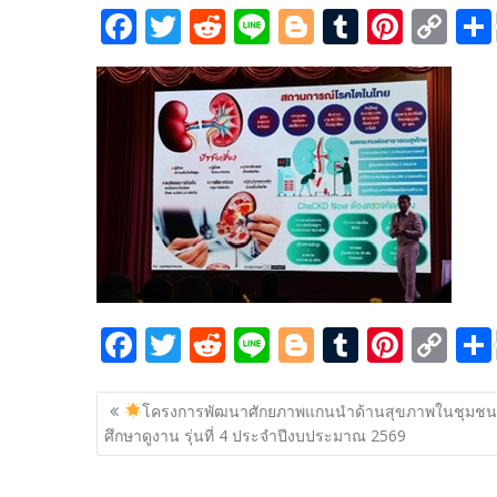
F
T
R
Li
Bl
T
Pi
C
ac
w
e
n
o
u
nt
o
e
itt
d
e
g
m
er
p
b
er
di
g
bl
e
y
o
t
er
r
st
Li
o
n
k
k
F
T
R
Li
Bl
T
Pi
C
ac
w
e
n
o
u
nt
o
แนะแนว
e
itt
d
e
g
m
er
p
โครงการพัฒนาศักยภาพแกนนำด้านสุขภาพในชุมช
เรื่อง
ศึกษาดูงาน รุ่นที่ 4 ประจำปีงบประมาณ 2569
b
er
di
g
bl
e
y
o
t
er
r
st
Li