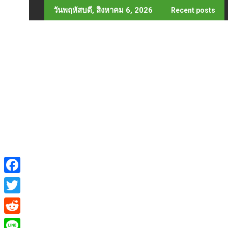
Skip
วันพฤหัสบดี, สิงหาคม 6, 2026
Recent posts
to
content
F
a
T
c
w
R