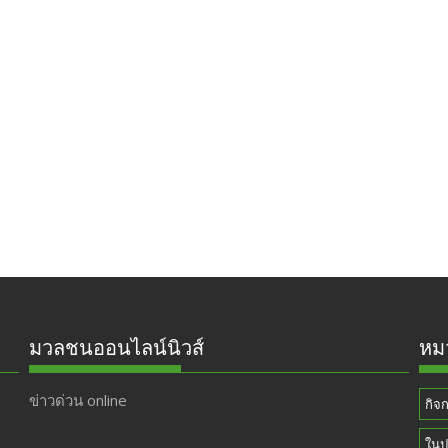
มวลชนออนไลน์นิวส์
หมว
ข่าวด่วน online
กิจ
ในป