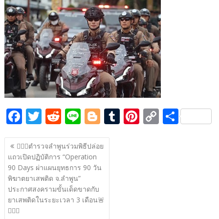
e
itt
d
e
g
m
er
p
ar
b
er
di
g
bl
e
y
e
o
t
er
r
st
Li
o
n
k
k
F
T
R
Li
Bl
T
Pi
C
S
ac
w
e
n
o
u
nt
o
h
แนะแนว
e
itt
d
e
g
m
er
p
ar
👮🏻‍♂️ตำรวจลำพูนร่วมพิธีปล่อย
เรื่อง
แถวเปิดปฏิบัติการ “Operation
b
er
di
g
bl
e
y
e
90 Days ผ่าแผนยุทธการ 90 วัน
o
t
er
r
st
Li
พิฆาตยาเสพติด จ.ลำพูน”
o
n
ประกาศสงครามขั้นเด็ดขาดกับ
ยาเสพติดในระยะเวลา 3 เดือน🚨
k
k
👮🏻‍♂️