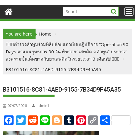
You are here
Home
👮🏻‍♂️ตำรวจลำพูนร่วมพิธีปล่อยแถวเปิดปฏิบัติการ “Operation 90
Days ผ่าแผนยุทธการ 90 วัน พิฆาตยาเสพติด จ.ลำพูน” ประกาศ
สงครามขั้นเด็ดขาดกับยาเสพติดในระยะเวลา 3 เดือน🚨👮🏻‍♂️
B3101516-8C81-4AED-9155-7B34D9F45A35
B3101516-8C81-4AED-9155-7B34D9F45A35
07/07/2026
admin1
F
T
R
Li
Bl
T
Pi
C
S
ac
w
e
n
o
u
nt
o
h