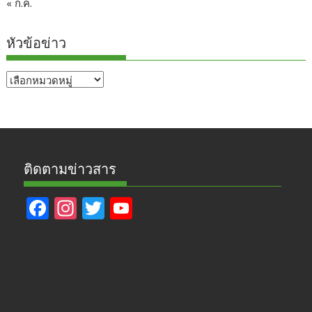
« ก.ค.
หัวข้อข่าว
หัวข้อ
ข่าว
ติดตามข่าวสาร
F
In
T
Y
ac
st
w
o
e
a
itt
u
b
gr
er
T
o
a
u