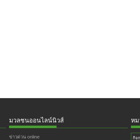
มวลชนออนไลน์นิวส์
หมว
ข่าวด่วน online
กิจ