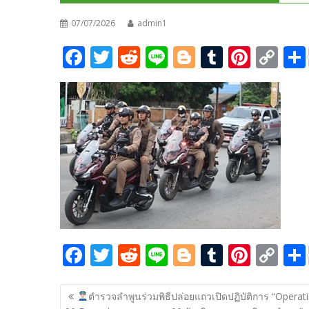
07/07/2026
admin1
F
T
R
Li
Bl
T
Pi
C
ac
w
e
n
o
u
nt
o
e
itt
d
e
g
m
er
p
b
er
di
g
bl
e
y
o
t
er
r
st
Li
o
n
k
k
F
T
R
Li
Bl
T
Pi
C
ac
w
e
n
o
u
nt
o
แนะแนว
e
itt
d
e
g
m
er
p
ตำรวจลำพูนร่วมพิธีปล่อยแถวเปิดปฏิบัติการ “Operat