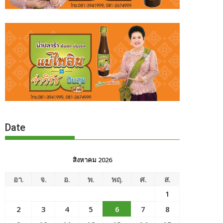
Date
สิงหาคม 2026
อา.
จ.
อ.
พ.
พฤ.
ศ.
ส.
1
2
3
4
5
6
7
8