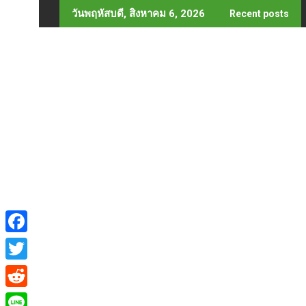
Skip
วันพฤหัสบดี, สิงหาคม 6, 2026
Recent posts
to
content
F
a
T
c
w
R