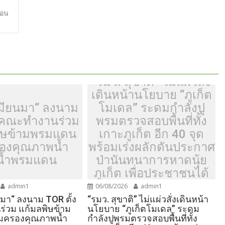
e
ือน
“รมว. สุขาติ” ไม่แผ่วสั่ง
เดินหน้านโยบาย “ภูเก็ต
มียนมา“ ลงนาม
โมเดล” ระดมกำลังปู
้งคณะทำงานร่วม
พรมตรวจสอบพื้นที่ทั้ง
ิษข้ามพรมแดน
เกาะภูเก็ต อีก 40 จุด
รองคุณภาพน้ำ
พร้อมเร่งผลักดันประกาศ
น้ำพรมแดน
ป่านันทนาการหาดนุ้ย
ภูเก็ต เพื่อประชาชนได้
เข้าใช้ประโยชน์
admin1
06/08/2026
admin1
มา“ ลงนาม TOR ตั้ง
“รมว. สุขาติ” ไม่แผ่วสั่งเดินหน้า
่วม แก้มลพิษข้าม
นโยบาย “ภูเก็ตโมเดล” ระดม
้มครองคุณภาพน้ำ
กำลังปูพรมตรวจสอบพื้นที่ทั้ง