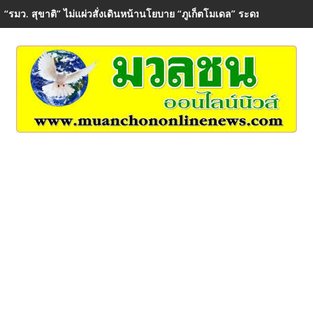
“รมว. สุขาติ” ไม่แผ่วสั่งเดินหน้านโยบาย “ภูเก็ตโมเดล” ระดมกำลังปูพรมต