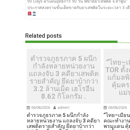
เรื่อง
90 Days ผ่าแผนยุทธการ 90 วัน พิฆาตยาเสพติด จ.ลำพูน”
b
er
di
g
bl
e
y
ประกาศสงครามขั้นเด็ดขาดกับยาเสพติดในระยะเวลา 3 เด
o
t
er
r
st
Li
o
n
k
k
Related posts
ตำรวจภูธรภาค 5 ผนึก
”ไทย–เ
กำลังหลายหน่วยงาน
TOR ตั
แถลงจับ 3 คดียาเสพติด
แก้มลพ
รายสำคัญ ยึดยาบ้ากว่า
คุ้มค
3.2 ล้านเม็ด เฮโรอีน
แม่
8.62 กิโลกรัม .
06/08/2026
admin1
06/08/2026
ตำรวจภูธรภาค 5 ผนึกกำลัง
”ไทย–เมียน
หลายหน่วยงาน แถลงจับ 3 คดียา
คณะทำงานร
เสพติดรายสำคัญ ยึดยาบ้ากว่า
พรมแดน คุ