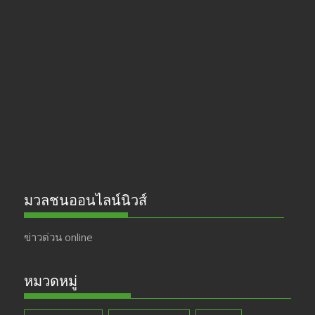
e
a
itt
u
b
gr
er
T
o
a
u
o
m
b
k
e
มวลชนออนไลน์นิวส์
ข่าวด่วน online
หมวดหมู่