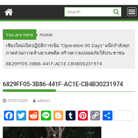
You are here
Home
เชียงใหม่เปิดปฏิบัติการเข้ม “Operation 90 Days” ผนึกกำลังทุก
ภาคส่วนกวาดล้างยาเสพติด สร้างความปลอดภัยให้ประชาชน
6829FF05-3B86-441F-AC1E-CB4B30231974
6829FF05-3B86-441F-AC1E-CB4B30231974
07/07/2026
admin1
F
T
R
Li
Bl
T
Pi
C
S
ac
w
e
n
o
u
nt
o
h
e
itt
d
e
g
m
er
p
ar