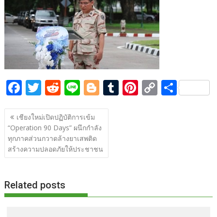
b
er
di
g
bl
e
y
e
o
t
er
r
st
Li
o
n
k
k
F
T
R
Li
Bl
T
Pi
C
S
ac
w
e
n
o
u
nt
o
h
แนะแนว
e
itt
d
e
g
m
er
p
ar
เชียงใหม่เปิดปฏิบัติการเข้ม
เรื่อง
“Operation 90 Days” ผนึกกำลัง
b
er
di
g
bl
e
y
e
ทุกภาคส่วนกวาดล้างยาเสพติด
o
t
er
r
st
Li
สร้างความปลอดภัยให้ประชาชน
o
n
k
k
Related posts