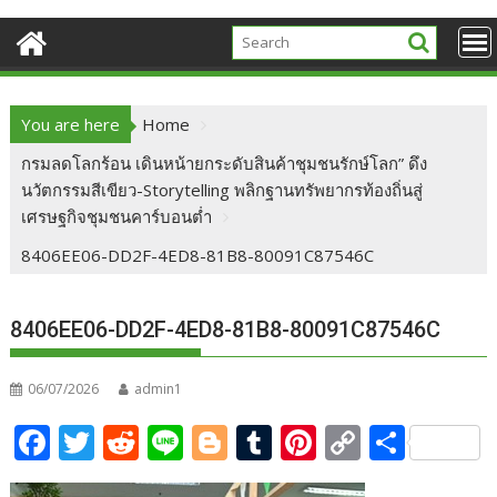
You are here
Home
กรมลดโลกร้อน เดินหน้ายกระดับสินค้าชุมชนรักษ์โลก” ดึง
นวัตกรรมสีเขียว-Storytelling พลิกฐานทรัพยากรท้องถิ่นสู่
เศรษฐกิจชุมชนคาร์บอนต่ำ
8406EE06-DD2F-4ED8-81B8-80091C87546C
8406EE06-DD2F-4ED8-81B8-80091C87546C
06/07/2026
admin1
F
T
R
Li
Bl
T
Pi
C
S
ac
w
e
n
o
u
nt
o
h