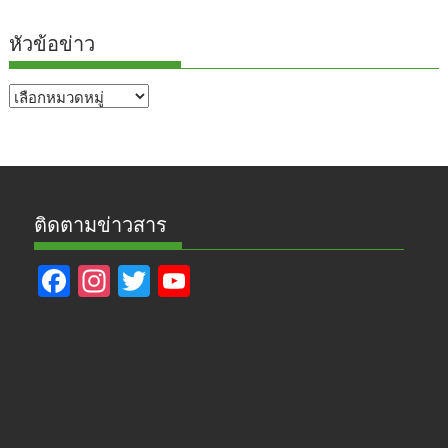
หัวข้อข่าว
หัวข้อ
ข่าว
ติดตามข่าวสาร
F
In
T
Y
ac
st
w
o
e
a
itt
u
b
gr
er
T
o
a
u
o
m
b