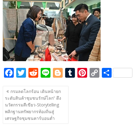
e
itt
d
e
g
m
er
p
ar
b
er
di
g
bl
e
y
e
o
t
er
r
st
Li
o
n
k
k
F
T
R
Li
Bl
T
Pi
C
S
ac
w
e
n
o
u
nt
o
h
แนะแนว
e
itt
d
e
g
m
er
p
ar
กรมลดโลกร้อน เดินหน้ายก
เรื่อง
ระดับสินค้าชุมชนรักษ์โลก” ดึง
b
er
di
g
bl
e
y
e
นวัตกรรมสีเขียว-Storytelling
o
t
er
r
st
Li
พลิกฐานทรัพยากรท้องถิ่นสู่
o
n
เศรษฐกิจชุมชนคาร์บอนต่ำ
k
k