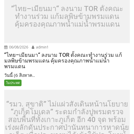
”ไทย–เมียนมา“ ลงนาม TOR ตั้งคณะ
ทำงานร่วม แก้มลพิษข้ามพรมแดน
คุ้มครองคุณภาพน้ำแม่น้ำพรมแดน
06/08/2026
admin1
”ไทย–เมียนมา“ ลงนาม TOR ตั้งคณะทำงานร่วม แก้
มลพิษข้ามพรมแดน คุ้มครองคุณภาพน้ำแม่น้ำ
พรมแดน
วันนี้ (6 สิงหาค...
ในประทศ
“รมว. สุขาติ” ไม่แผ่วสั่งเดินหน้านโยบาย
“ภูเก็ตโมเดล” ระดมกำลังปูพรมตรวจ
สอบพื้นที่ทั้งเกาะภูเก็ต อีก 40 จุด พร้อม
เร่งผลักดันประกาศป่านันทนาการหาดนุ้ย