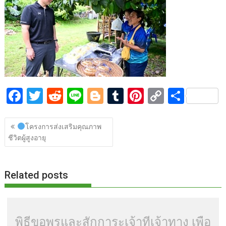
o
t
er
r
st
Li
o
n
k
k
F
T
R
Li
Bl
T
Pi
C
S
ac
w
e
n
o
u
nt
o
h
แนะแนว
e
itt
d
e
g
m
er
p
ar
โครงการส่งเสริมคุณภาพ
เรื่อง
ชีวิตผู้สูงอายุ
b
er
di
g
bl
e
y
e
o
t
er
r
st
Li
o
n
Related posts
k
k
พิธีขอพรและสักการะเจ้าที่เจ้าทาง เพื่อ