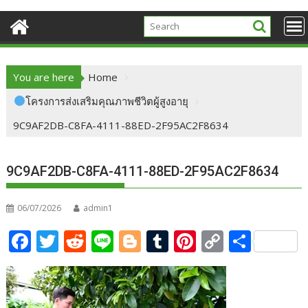
You are here
Home
โครงการส่งเสริมคุณภาพชีวิตผู้สูงอายุ
9C9AF2DB-C8FA-4111-88ED-2F95AC2F8634
9C9AF2DB-C8FA-4111-88ED-2F95AC2F8634
06/07/2026
admin1
F
T
R
Li
Bl
T
Pi
C
S
ac
w
e
n
o
u
nt
o
h
e
itt
d
e
g
m
er
p
ar
b
er
di
g
bl
e
y
e