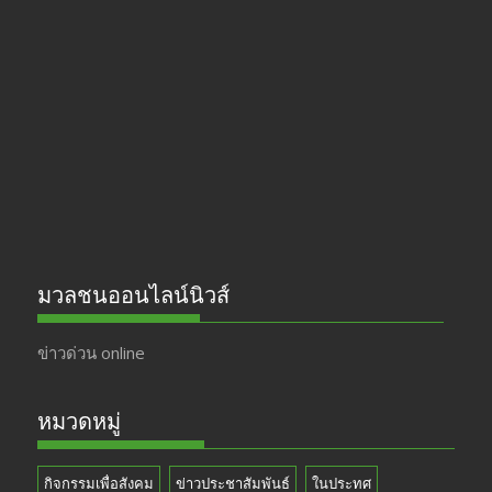
b
gr
er
T
o
a
u
o
m
b
k
e
มวลชนออนไลน์นิวส์
ข่าวด่วน online
หมวดหมู่
กิจกรรมเพื่อสังคม
ข่าวประชาสัมพันธ์
ในประทศ