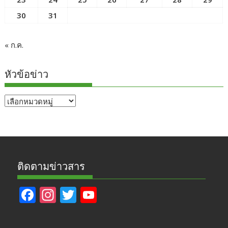
30
31
« ก.ค.
หัวข้อข่าว
หัวข้อ
ข่าว
ติดตามข่าวสาร
F
In
T
Y
ac
st
w
o
e
a
itt
u