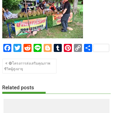
o
t
er
r
st
Li
o
n
k
k
F
T
R
Li
Bl
T
Pi
C
S
ac
w
e
n
o
u
nt
o
h
แนะแนว
e
itt
d
e
g
m
er
p
ar
🔵โครงการส่งเสริมคุณภาพ
เรื่อง
ชีวิตผู้สูงอายุ
b
er
di
g
bl
e
y
e
o
t
er
r
st
Li
o
n
Related posts
k
k