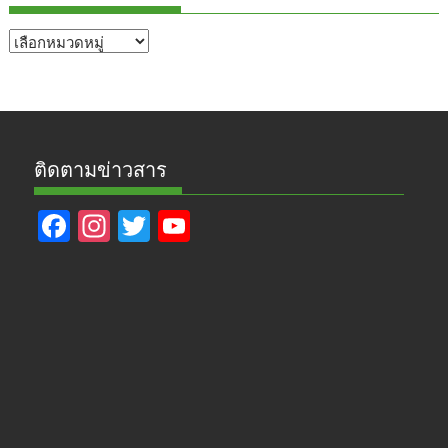
หัวข้อ
ข่าว
ติดตามข่าวสาร
F
In
T
Y
ac
st
w
o
e
a
itt
u
b
gr
er
T
o
a
u
o
m
b
k
e