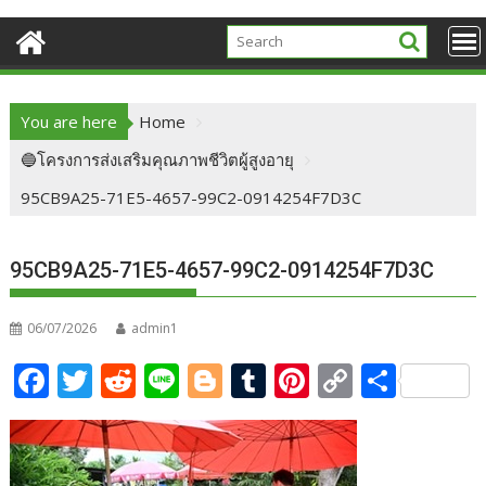
You are here
Home
🔵โครงการส่งเสริมคุณภาพชีวิตผู้สูงอายุ
95CB9A25-71E5-4657-99C2-0914254F7D3C
95CB9A25-71E5-4657-99C2-0914254F7D3C
06/07/2026
admin1
F
T
R
Li
Bl
T
Pi
C
S
ac
w
e
n
o
u
nt
o
h
e
itt
d
e
g
m
er
p
ar
b
er
di
g
bl
e
y
e