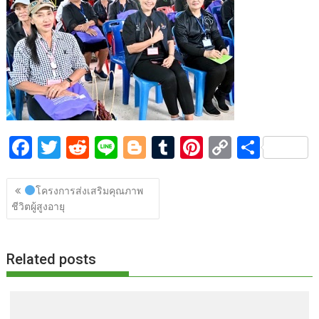
o
t
er
r
st
Li
o
n
k
k
F
T
R
Li
Bl
T
Pi
C
S
ac
w
e
n
o
u
nt
o
h
แนะแนว
e
itt
d
e
g
m
er
p
ar
โครงการส่งเสริมคุณภาพ
เรื่อง
ชีวิตผู้สูงอายุ
b
er
di
g
bl
e
y
e
o
t
er
r
st
Li
o
n
Related posts
k
k