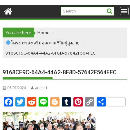
You are here
Home
โครงการส่งเสริมคุณภาพชีวิตผู้สูงอายุ
9168CF9C-64A4-44A2-8F8D-57642F564FEC
9168CF9C-64A4-44A2-8F8D-57642F564FEC
06/07/2026
admin1
F
T
R
Li
Bl
T
Pi
C
S
ac
w
e
n
o
u
nt
o
h
e
itt
d
e
g
m
er
p
ar
b
er
di
g
bl
e
y
e