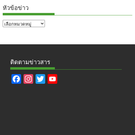
หัวข้อข่าว
หัวข้อ
ข่าว
ติดตามข่าวสาร
F
In
T
Y
ac
st
w
o
e
a
itt
u
b
gr
er
T
o
a
u
o
m
b