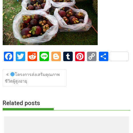
o
t
er
r
st
Li
o
n
k
k
F
T
R
Li
Bl
T
Pi
C
S
ac
w
e
n
o
u
nt
o
h
แนะแนว
e
itt
d
e
g
m
er
p
ar
โครงการส่งเสริมคุณภาพ
เรื่อง
ชีวิตผู้สูงอายุ
b
er
di
g
bl
e
y
e
o
t
er
r
st
Li
o
n
Related posts
k
k