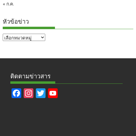
« ก.ค.
หัวข้อข่าว
หัวข้อ
ข่าว
ติดตามข่าวสาร
F
In
T
Y
ac
st
w
o
e
a
itt
u
b
gr
er
T
o
a
u