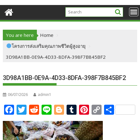
You are here
Home
โครงการส่งเสริมคุณภาพชีวิตผู้สูงอายุ
3D98A1BB-0E9A-4D33-8DFA-398F7B845BF2
3D98A1BB-0E9A-4D33-8DFA-398F7B845BF2
06/07/2026
admin1
F
T
R
Li
Bl
T
Pi
C
S
ac
w
e
n
o
u
nt
o
h
e
itt
d
e
g
m
er
p
ar
b
er
di
g
bl
e
y
e