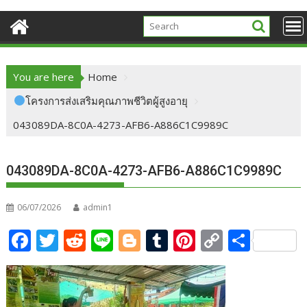
You are here
Home
โครงการส่งเสริมคุณภาพชีวิตผู้สูงอายุ
043089DA-8C0A-4273-AFB6-A886C1C9989C
043089DA-8C0A-4273-AFB6-A886C1C9989C
06/07/2026
admin1
F
T
R
Li
Bl
T
Pi
C
S
ac
w
e
n
o
u
nt
o
h
e
itt
d
e
g
m
er
p
ar
b
er
di
g
bl
e
y
e