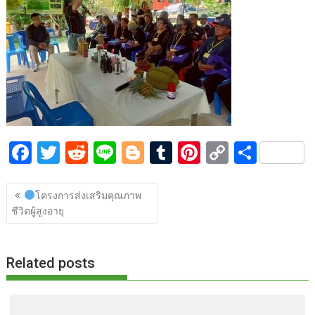
o
t
er
r
st
Li
o
n
k
k
F
T
R
Li
Bl
T
Pi
C
S
ac
w
e
n
o
u
nt
o
h
แนะแนว
e
itt
d
e
g
m
er
p
ar
โครงการส่งเสริมคุณภาพ
เรื่อง
ชีวิตผู้สูงอายุ
b
er
di
g
bl
e
y
e
o
t
er
r
st
Li
o
n
Related posts
k
k