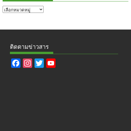
หัวข้อ
ข่าว
ติดตามข่าวสาร
F
In
T
Y
ac
st
w
o
e
a
itt
u
b
gr
er
T
o
a
u
o
m
b
k
e