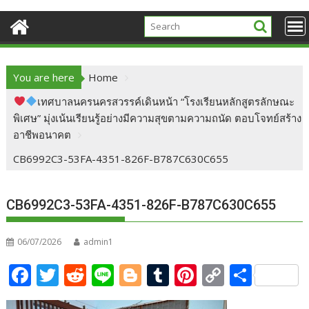
You are here
Home
เทศบาลนครนครสวรรค์เดินหน้า “โรงเรียนหลักสูตรลักษณะ
พิเศษ” มุ่งเน้นเรียนรู้อย่างมีความสุขตามความถนัด ตอบโจทย์สร้าง
อาชีพอนาคต
CB6992C3-53FA-4351-826F-B787C630C655
CB6992C3-53FA-4351-826F-B787C630C655
06/07/2026
admin1
F
T
R
Li
Bl
T
Pi
C
S
ac
w
e
n
o
u
nt
o
h