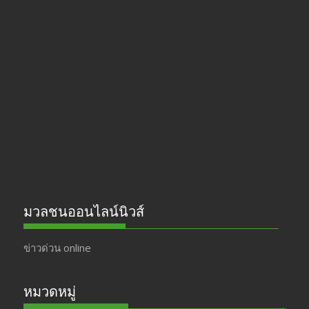
ac
st
w
o
e
a
itt
u
b
gr
er
T
o
a
u
o
m
b
k
e
มวลชนออนไลน์นิวส์
ข่าวด่วน online
หมวดหมู่