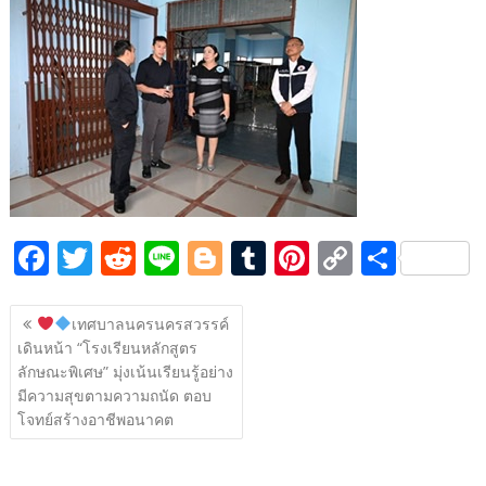
e
itt
d
e
g
m
er
p
ar
b
er
di
g
bl
e
y
e
o
t
er
r
st
Li
o
n
k
k
F
T
R
Li
Bl
T
Pi
C
S
ac
w
e
n
o
u
nt
o
h
แนะแนว
e
itt
d
e
g
m
er
p
ar
เทศบาลนครนครสวรรค์
เรื่อง
เดินหน้า “โรงเรียนหลักสูตร
b
er
di
g
bl
e
y
e
ลักษณะพิเศษ” มุ่งเน้นเรียนรู้อย่าง
o
t
er
r
st
Li
มีความสุขตามความถนัด ตอบ
o
n
โจทย์สร้างอาชีพอนาคต
k
k