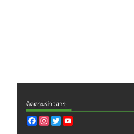
ติดตามข่าวสาร
F
In
T
Y
ac
st
w
o