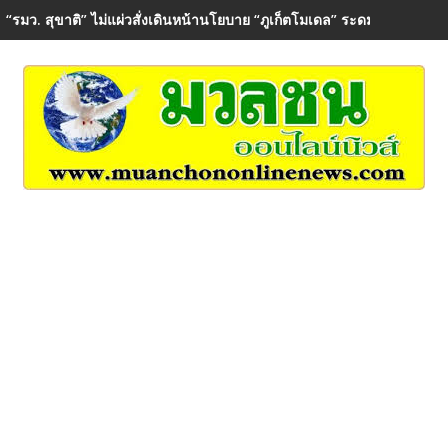
“รมว. สุขาติ” ไม่แผ่วสั่งเดินหน้านโยบาย “ภูเก็ตโมเดล” ระดมกำลังปูพรมต