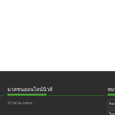
มวลชนออนไลน์นิวส์
หมว
ข่าวด่วน online
กิจ
ในป