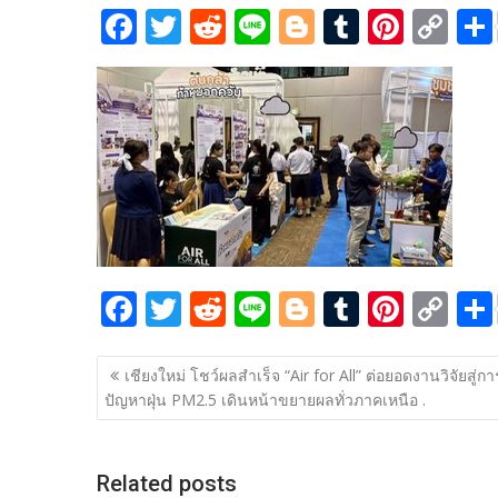
F
T
R
Li
Bl
T
Pi
C
ac
w
e
n
o
u
nt
o
e
itt
d
e
g
m
er
p
b
er
di
g
bl
e
y
o
t
er
r
st
Li
o
n
k
k
F
T
R
Li
Bl
T
Pi
C
ac
w
e
n
o
u
nt
o
แนะแนว
e
itt
d
e
g
m
er
p
เชียงใหม่ โชว์ผลสำเร็จ “Air for All” ต่อยอดงานวิจัยสู่กา
เรื่อง
ปัญหาฝุ่น PM2.5 เดินหน้าขยายผลทั่วภาคเหนือ .
b
er
di
g
bl
e
y
o
t
er
r
st
Li
o
n
Related posts