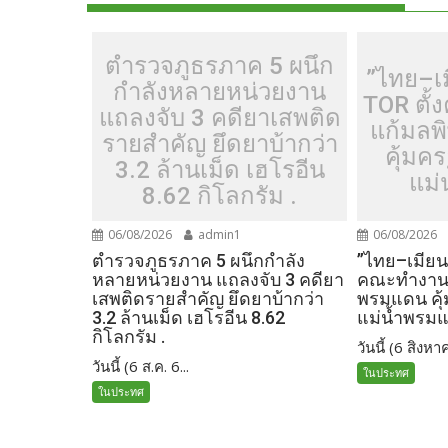
k
k
ตำรวจภูธรภาค 5 ผนึก
”ไทย–เ
กำลังหลายหน่วยงาน
TOR ตั
แถลงจับ 3 คดียาเสพติด
แก้มลพ
รายสำคัญ ยึดยาบ้ากว่า
คุ้มค
3.2 ล้านเม็ด เฮโรอีน
แม่
8.62 กิโลกรัม .
06/08/2026
admin1
06/08/2026
ตำรวจภูธรภาค 5 ผนึกกำลัง
”ไทย–เมียน
หลายหน่วยงาน แถลงจับ 3 คดียา
คณะทำงานร
เสพติดรายสำคัญ ยึดยาบ้ากว่า
พรมแดน คุ
3.2 ล้านเม็ด เฮโรอีน 8.62
แม่น้ำพรม
กิโลกรัม .
วันนี้ (6 สิงหาค
วันนี้ (6 ส.ค. 6...
ในประทศ
ในประทศ