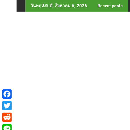
Skip
วันพฤหัสบดี, สิงหาคม 6, 2026
Recent posts
to
content
F
a
T
c
w
R