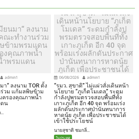
“รมว. สุขาติ” ไม่แผ่วสั่ง
เดินหน้านโยบาย “ภูเก็ต
มียนมา“ ลงนาม
โมเดล” ระดมกำลังปู
้งคณะทำงานร่วม
พรมตรวจสอบพื้นที่ทั้ง
ิษข้ามพรมแดน
เกาะภูเก็ต อีก 40 จุด
รองคุณภาพน้ำ
พร้อมเร่งผลักดันประกาศ
น้ำพรมแดน
ป่านันทนาการหาดนุ้ย
ภูเก็ต เพื่อประชาชนได้
เข้าใช้ประโยชน์
admin1
06/08/2026
admin1
มา“ ลงนาม TOR ตั้ง
“รมว. สุขาติ” ไม่แผ่วสั่งเดินหน้า
่วม แก้มลพิษข้าม
นโยบาย “ภูเก็ตโมเดล” ระดม
้มครองคุณภาพน้ำ
กำลังปูพรมตรวจสอบพื้นที่ทั้ง
แดน
เกาะภูเก็ต อีก 40 จุด พร้อมเร่ง
ผลักดันประกาศป่านันทนาการ
...
หาดนุ้ย ภูเก็ต เพื่อประชาชนได้
เข้าใช้ประโยชน์
นายสุชาติ ชมกลิ่...
ในประทศ