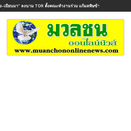
ย–เมียนมา“ ลงนาม TOR ตั้งคณะทำงานร่วม แก้มลพิษข้ามพรมแดน คุ้มค