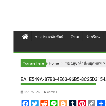
ข่าวประชาสัมพันธ์
สังคม
ร้องเรียน
You are here
Home
”รมว.สุชาติ“ สั่งหยุดทันท
EA1E549A-87B0-4E63-96B5-8C25D315
05/07/2026
admin1
F
T
R
Li
Bl
T
Pi
C