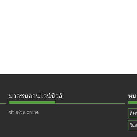
มวลชนออนไลน์นิวส์
หมว
ข่าวด่วน online
กิจ
ในป