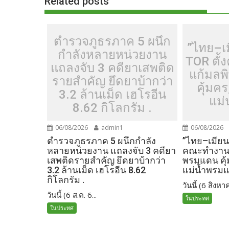
o
n
Related posts
k
k
ตำรวจภูธรภาค 5 ผนึก
”ไทย–เ
กำลังหลายหน่วยงาน
TOR ตั
แถลงจับ 3 คดียาเสพติด
แก้มลพ
รายสำคัญ ยึดยาบ้ากว่า
คุ้มค
3.2 ล้านเม็ด เฮโรอีน
แม่
8.62 กิโลกรัม .
06/08/2026
admin1
06/08/2026
ตำรวจภูธรภาค 5 ผนึกกำลัง
”ไทย–เมียน
หลายหน่วยงาน แถลงจับ 3 คดียา
คณะทำงานร
เสพติดรายสำคัญ ยึดยาบ้ากว่า
พรมแดน คุ
3.2 ล้านเม็ด เฮโรอีน 8.62
แม่น้ำพรม
กิโลกรัม .
วันนี้ (6 สิงหาค
วันนี้ (6 ส.ค. 6...
ในประทศ
ในประทศ