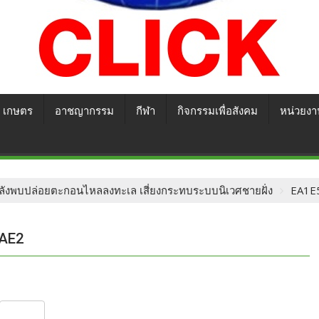
เกษตร
อาชญากรรม
กีฬา
กิจกรรมเพื่อสังคม
หน่วยงา
ี! หลังพบปล่อยตะกอนไหลลงทะเล เสี่ยงกระทบระบบนิเวศชายฝั่ง
EA1E
4AE2
S