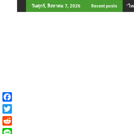
Skip
”ไท
วันศุกร์, สิงหาคม 7, 2026
Recent posts
to
content
F
a
T
c
w
R