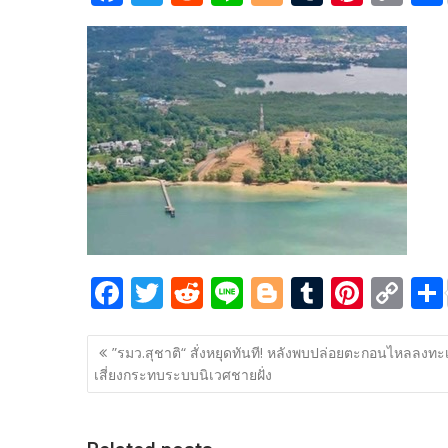
ac
w
e
n
o
u
nt
o
e
itt
d
e
g
m
er
p
b
er
di
g
bl
e
y
o
t
er
r
st
Li
o
n
k
k
F
T
R
Li
Bl
T
Pi
C
ac
w
e
n
o
u
nt
o
แนะแนว
e
itt
d
e
g
m
er
p
”รมว.สุชาติ“ สั่งหยุดทันที! หลังพบปล่อยตะกอนไหลลงทะ
เรื่อง
เสี่ยงกระทบระบบนิเวศชายฝั่ง
b
er
di
g
bl
e
y
o
t
er
r
st
Li