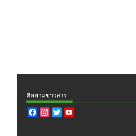
ติดตามข่าวสาร
F
In
T
Y
ac
st
w
o
e
a
itt
u