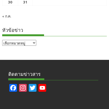
30
31
« ก.ค.
หัวข้อข่าว
หัวข้อ
ข่าว
ติดตามข่าวสาร
F
In
T
Y
ac
st
w
o
e
a
itt
u