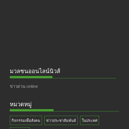
b
gr
er
T
o
a
u
o
m
b
k
e
มวลชนออนไลน์นิวส์
ข่าวด่วน online
หมวดหมู่
กิจกรรมเพื่อสังคม
ข่าวประชาสัมพันธ์
ในประทศ