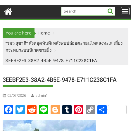
You are here
Home
”รมว.สุชาติ“ สั่งหยุดทันที! หลังพบปล่อยตะกอนไหลลงทะเล เสี่ยง
กระทบระบบนิเวศชายฝั่ง
3EEBF2E3-38A2-4B5E-9478-E711C238C1FA
3EEBF2E3-38A2-4B5E-9478-E711C238C1FA
05/07/2026
admin1
F
T
R
Li
Bl
T
Pi
C
S
ac
w
e
n
o
u
nt
o
h
e
itt
d
e
g
m
er
p
ar