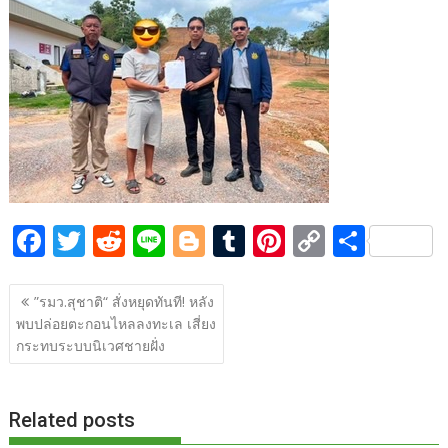
b
er
di
g
bl
e
y
e
o
t
er
r
st
Li
o
n
k
k
F
T
R
Li
Bl
T
Pi
C
S
ac
w
e
n
o
u
nt
o
h
แนะแนว
e
itt
d
e
g
m
er
p
ar
”รมว.สุชาติ“ สั่งหยุดทันที! หลัง
เรื่อง
พบปล่อยตะกอนไหลลงทะเล เสี่ยง
b
er
di
g
bl
e
y
e
กระทบระบบนิเวศชายฝั่ง
o
t
er
r
st
Li
o
n
Related posts
k
k