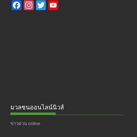
F
In
T
Y
ac
st
w
o
e
a
itt
u
b
gr
er
T
o
a
u
o
m
b
k
e
มวลชนออนไลน์นิวส์
ข่าวด่วน online