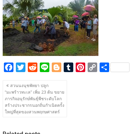
e
itt
d
e
g
m
er
p
ar
b
er
di
g
bl
e
y
e
o
t
er
r
st
Li
o
n
k
k
F
T
R
Li
Bl
T
Pi
C
S
ac
w
e
n
o
u
nt
o
h
แนะแนว
e
itt
d
e
g
m
er
p
ar
สวนนงนุชพัทยา ปลูก
เรื่อง
“มะพร้าวทะเล” เพิ่ม 23 ต้น ขยาย
b
er
di
g
bl
e
y
e
ภารกิจอนุรักษ์พันธุ์พืชระดับโลก
o
t
er
r
st
Li
สร้างประชากรนอกถิ่นกำเนิดครั้ง
o
n
ใหญ่ที่สุดของสวนพฤกษศาสตร์
k
k