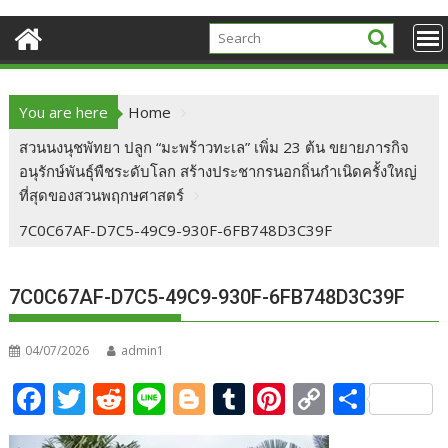
You are here
Home
สวนนงนุชพัทยา ปลูก “มะพร้าวทะเล” เพิ่ม 23 ต้น ขยายภารกิจ
อนุรักษ์พันธุ์พืชระดับโลก สร้างประชากรนอกถิ่นกำเนิดครั้งใหญ่
ที่สุดของสวนพฤกษศาสตร์
7C0C67AF-D7C5-49C9-930F-6FB748D3C39F
7C0C67AF-D7C5-49C9-930F-6FB748D3C39F
04/07/2026
admin1
F
T
R
Li
Bl
T
Pi
C
S
ac
w
e
n
o
u
nt
o
h