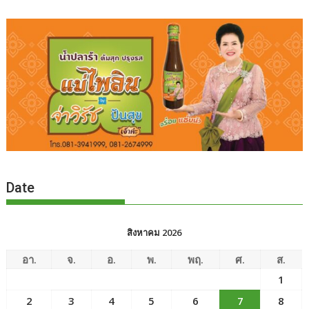
Date
สิงหาคม 2026
อา.
จ.
อ.
พ.
พฤ.
ศ.
ส.
1
2
3
4
5
6
7
8