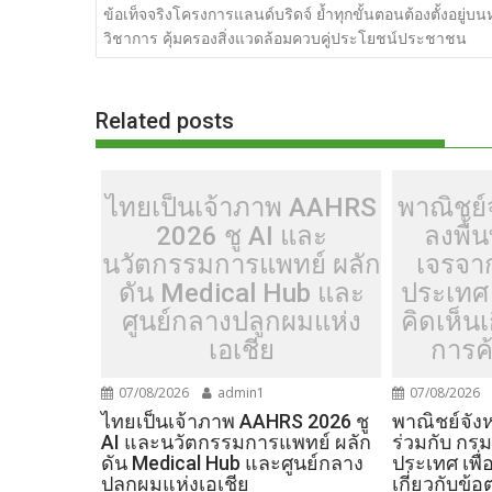
เรื่อง
ข้อเท็จจริงโครงการแลนด์บริดจ์ ย้ำทุกขั้นตอนต้องตั้งอยู่บน
b
er
di
g
bl
e
y
วิชาการ คุ้มครองสิ่งแวดล้อมควบคู่ประโยชน์ประชาชน
o
t
er
r
st
Li
o
n
Related posts
k
k
ไทยเป็นเจ้าภาพ AAHRS
พาณิชย์จ
2026 ชู AI และ
ลงพื้น
นวัตกรรมการแพทย์ ผลัก
เจรจา
ดัน Medical Hub และ
ประเทศ 
ศูนย์กลางปลูกผมแห่ง
คิดเห็น
เอเชีย
การค้
07/08/2026
admin1
07/08/2026
ไทยเป็นเจ้าภาพ AAHRS 2026 ชู
พาณิชย์จังห
AI และนวัตกรรมการแพทย์ ผลัก
ร่วมกับ กร
ดัน Medical Hub และศูนย์กลาง
ประเทศ เพื่
ปลูกผมแห่งเอเชีย
เกี่ยวกับข้