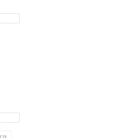
S
h
ar
e
S
h
ar
รวจ