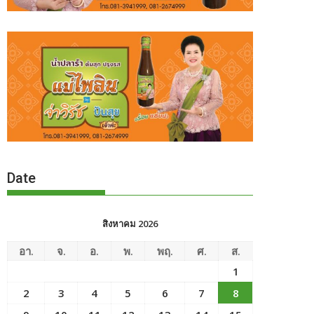
Date
สิงหาคม 2026
อา.
จ.
อ.
พ.
พฤ.
ศ.
ส.
1
2
3
4
5
6
7
8