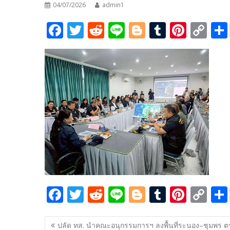
04/07/2026
admin1
F
T
R
Li
Bl
T
Pi
C
ac
w
e
n
o
u
nt
o
e
itt
d
e
g
m
er
p
b
er
di
g
bl
e
y
o
t
er
r
st
Li
o
n
k
k
F
T
R
Li
Bl
T
Pi
C
ac
w
e
n
o
u
nt
o
แนะแนว
e
itt
d
e
g
m
er
p
ปลัด ทส. นำคณะอนุกรรมการฯ ลงพื้นที่ระนอง–ชุมพร ต