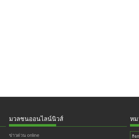
มวลชนออนไลน์นิวส์
หมว
ข่าวด่วน online
กิจ