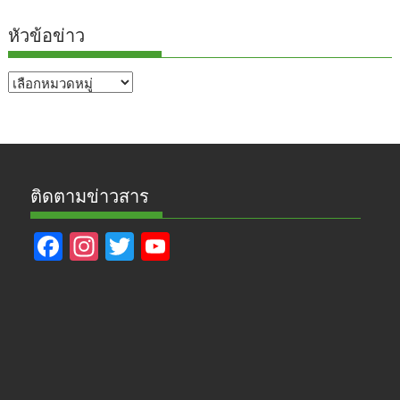
หัวข้อข่าว
หัวข้อ
ข่าว
ติดตามข่าวสาร
F
In
T
Y
ac
st
w
o
e
a
itt
u
b
gr
er
T
o
a
u
o
m
b