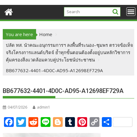
You are here
Home
ปลัด ทส. นำคณะอนุกรรมการฯ ลงพื้นที่ระนอง–ชุมพร ตรวจข้อเท็จ
จริงโครงการแลนด์บริดจ์ ย้ำทุกขั้นตอนต้องตั้งอยู่บนหลักวิชาการ
คุ้มครองสิ่งแวดล้อมควบคู่ประโยชน์ประชาชน
BB677632-4401-4D0C-AD95-A12698EF729A
BB677632-4401-4D0C-AD95-A12698EF729A
04/07/2026
admin1
F
T
R
Li
Bl
T
Pi
C
S
ac
w
e
n
o
u
nt
o
h