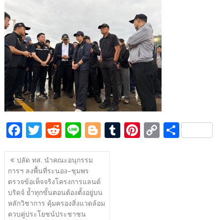
e
itt
d
e
g
m
er
p
ar
b
er
di
g
bl
e
y
e
o
t
er
r
st
Li
o
n
k
k
F
T
R
Li
Bl
T
Pi
C
S
ac
w
e
n
o
u
nt
o
h
แนะแนว
e
itt
d
e
g
m
er
p
ar
ปลัด ทส. นำคณะอนุกรรม
เรื่อง
การฯ ลงพื้นที่ระนอง–ชุมพร
b
er
di
g
bl
e
y
e
ตรวจข้อเท็จจริงโครงการแลนด์
o
t
er
r
st
Li
บริดจ์ ย้ำทุกขั้นตอนต้องตั้งอยู่บน
o
n
หลักวิชาการ คุ้มครองสิ่งแวดล้อม
ควบคู่ประโยชน์ประชาชน