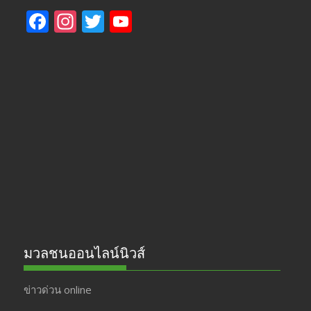
F
In
T
Y
ac
st
w
o
e
a
itt
u
b
gr
er
T
o
a
u
o
m
b
k
e
มวลชนออนไลน์นิวส์
ข่าวด่วน online