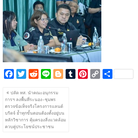
e
itt
d
e
g
m
er
p
ar
b
er
di
g
bl
e
y
e
o
t
er
r
st
Li
o
n
k
k
F
T
R
Li
Bl
T
Pi
C
S
ac
w
e
n
o
u
nt
o
h
แนะแนว
e
itt
d
e
g
m
er
p
ar
ปลัด ทส. นำคณะอนุกรรม
เรื่อง
การฯ ลงพื้นที่ระนอง–ชุมพร
b
er
di
g
bl
e
y
e
ตรวจข้อเท็จจริงโครงการแลนด์
o
t
er
r
st
Li
บริดจ์ ย้ำทุกขั้นตอนต้องตั้งอยู่บน
o
n
หลักวิชาการ คุ้มครองสิ่งแวดล้อม
ควบคู่ประโยชน์ประชาชน
k
k