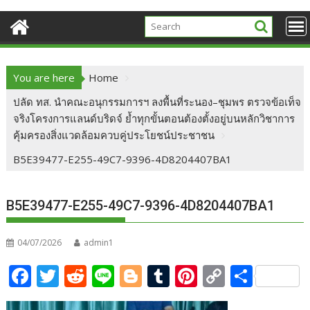
You are here
Home
ปลัด ทส. นำคณะอนุกรรมการฯ ลงพื้นที่ระนอง–ชุมพร ตรวจข้อเท็จ
จริงโครงการแลนด์บริดจ์ ย้ำทุกขั้นตอนต้องตั้งอยู่บนหลักวิชาการ
คุ้มครองสิ่งแวดล้อมควบคู่ประโยชน์ประชาชน
B5E39477-E255-49C7-9396-4D8204407BA1
B5E39477-E255-49C7-9396-4D8204407BA1
04/07/2026
admin1
F
T
R
Li
Bl
T
Pi
C
S
ac
w
e
n
o
u
nt
o
h