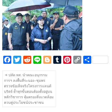
e
itt
d
e
g
m
er
p
ar
b
er
di
g
bl
e
y
e
o
t
er
r
st
Li
o
n
k
k
F
T
R
Li
Bl
T
Pi
C
S
ac
w
e
n
o
u
nt
o
h
แนะแนว
e
itt
d
e
g
m
er
p
ar
ปลัด ทส. นำคณะอนุกรรม
เรื่อง
การฯ ลงพื้นที่ระนอง–ชุมพร
b
er
di
g
bl
e
y
e
ตรวจข้อเท็จจริงโครงการแลนด์
o
t
er
r
st
Li
บริดจ์ ย้ำทุกขั้นตอนต้องตั้งอยู่บน
o
n
หลักวิชาการ คุ้มครองสิ่งแวดล้อม
ควบคู่ประโยชน์ประชาชน
k
k