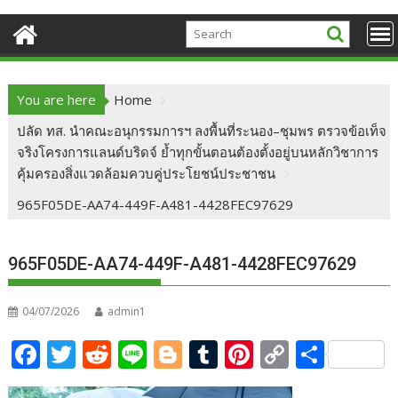
You are here
Home
ปลัด ทส. นำคณะอนุกรรมการฯ ลงพื้นที่ระนอง–ชุมพร ตรวจข้อเท็จ
จริงโครงการแลนด์บริดจ์ ย้ำทุกขั้นตอนต้องตั้งอยู่บนหลักวิชาการ
คุ้มครองสิ่งแวดล้อมควบคู่ประโยชน์ประชาชน
965F05DE-AA74-449F-A481-4428FEC97629
965F05DE-AA74-449F-A481-4428FEC97629
04/07/2026
admin1
F
T
R
Li
Bl
T
Pi
C
S
ac
w
e
n
o
u
nt
o
h