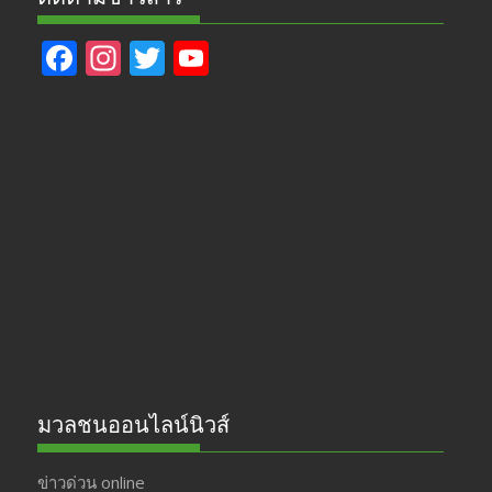
F
In
T
Y
ac
st
w
o
e
a
itt
u
b
gr
er
T
o
a
u
o
m
b
k
e
มวลชนออนไลน์นิวส์
ข่าวด่วน online