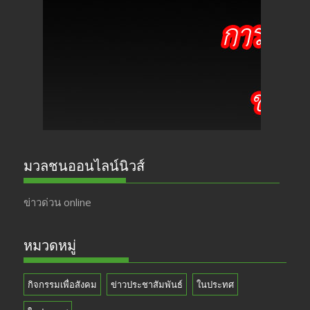
b
gr
er
T
o
a
u
o
m
b
k
e
มวลชนออนไลน์นิวส์
ข่าวด่วน online
หมวดหมู่
กิจกรรมเพื่อสังคม
ข่าวประชาสัมพันธ์
ในประทศ