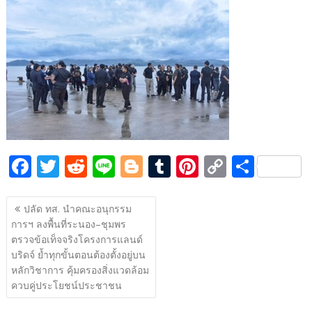
e
itt
d
e
g
m
er
p
ar
b
er
di
g
bl
e
y
e
o
t
er
r
st
Li
o
n
k
k
F
T
R
Li
Bl
T
Pi
C
S
ac
w
e
n
o
u
nt
o
h
แนะแนว
e
itt
d
e
g
m
er
p
ar
ปลัด ทส. นำคณะอนุกรรม
เรื่อง
การฯ ลงพื้นที่ระนอง–ชุมพร
b
er
di
g
bl
e
y
e
ตรวจข้อเท็จจริงโครงการแลนด์
o
t
er
r
st
Li
บริดจ์ ย้ำทุกขั้นตอนต้องตั้งอยู่บน
o
n
หลักวิชาการ คุ้มครองสิ่งแวดล้อม
ควบคู่ประโยชน์ประชาชน
k
k