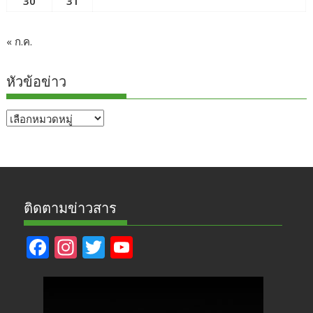
30
31
« ก.ค.
หัวข้อข่าว
หัวข้อ
ข่าว
ติดตามข่าวสาร
F
In
T
Y
ac
st
w
o
e
a
itt
u