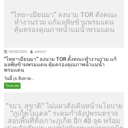
”ไทย–เมียนมา“ ลงนาม TOR ตั้งคณะ
ทำงานร่วม แก้มลพิษข้ามพรมแดน
คุ้มครองคุณภาพน้ำแม่น้ำพรมแดน
06/08/2026
admin1
”ไทย–เมียนมา“ ลงนาม TOR ตั้งคณะทำงานร่วม แก้
มลพิษข้ามพรมแดน คุ้มครองคุณภาพน้ำแม่น้ำ
พรมแดน
วันนี้ (6 สิงหาค...
ในประทศ
“รมว. สุขาติ” ไม่แผ่วสั่งเดินหน้านโยบาย
“ภูเก็ตโมเดล” ระดมกำลังปูพรมตรวจ
สอบพื้นที่ทั้งเกาะภูเก็ต อีก 40 จุด พร้อม