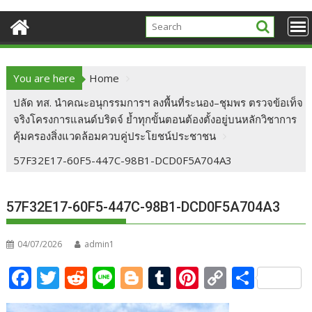
You are here
Home
ปลัด ทส. นำคณะอนุกรรมการฯ ลงพื้นที่ระนอง–ชุมพร ตรวจข้อเท็จ
จริงโครงการแลนด์บริดจ์ ย้ำทุกขั้นตอนต้องตั้งอยู่บนหลักวิชาการ
คุ้มครองสิ่งแวดล้อมควบคู่ประโยชน์ประชาชน
57F32E17-60F5-447C-98B1-DCD0F5A704A3
57F32E17-60F5-447C-98B1-DCD0F5A704A3
04/07/2026
admin1
F
T
R
Li
Bl
T
Pi
C
S
ac
w
e
n
o
u
nt
o
h