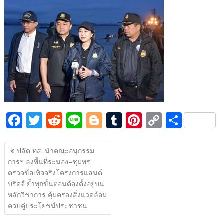
e
itt
d
e
g
m
er
p
ar
b
er
di
g
bl
e
y
e
o
t
er
r
st
Li
o
n
k
k
F
T
R
Li
Bl
T
Pi
C
S
ac
w
e
n
o
u
nt
o
h
แนะแนว
e
itt
d
e
g
m
er
p
ar
ปลัด ทส. นำคณะอนุกรรม
เรื่อง
การฯ ลงพื้นที่ระนอง–ชุมพร
b
er
di
g
bl
e
y
e
ตรวจข้อเท็จจริงโครงการแลนด์
o
t
er
r
st
Li
บริดจ์ ย้ำทุกขั้นตอนต้องตั้งอยู่บน
o
n
หลักวิชาการ คุ้มครองสิ่งแวดล้อม
ควบคู่ประโยชน์ประชาชน
k
k