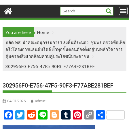
You are here
Home
ปลัด ทส. นำคณะอนุกรรมการฯ ลงพื้นที่ระนอง–ชุมพร ตรวจข้อเท็จ
จริงโครงการแลนด์บริดจ์ ย้ำทุกขั้นตอนต้องตั้งอยู่บนหลักวิชาการ
คุ้มครองสิ่งแวดล้อมควบคู่ประโยชน์ประชาชน
302956F0-E756-47F5-90F3-F77ABE281BEF
302956F0-E756-47F5-90F3-F77ABE281BEF
04/07/2026
admin1
F
T
R
Li
Bl
T
Pi
C
S
ac
w
e
n
o
u
nt
o
h