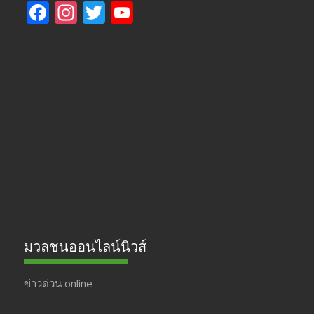
F
In
T
Y
ac
st
w
o
e
a
itt
u
b
gr
er
T
o
a
u
o
m
b
k
e
มวลชนออนไลน์นิวส์
ข่าวด่วน online