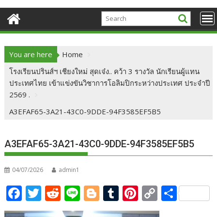
You are here
Home
โรงเรียนปรินส์ฯ เชียงใหม่ สุดเจ๋ง.. คว้า 3 รางวัล นักเรียนผู้แทน
ประเทศไทย เข้าแข่งขันวิชาการโอลิมปิกระหว่างประเทศ ประจำปี
2569 .
A3EFAF65-3A21-43C0-9DDE-94F3585EF5B5
A3EFAF65-3A21-43C0-9DDE-94F3585EF5B5
04/07/2026
admin1
F
T
R
Li
Bl
T
Pi
C
S
ac
w
e
n
o
u
nt
o
h