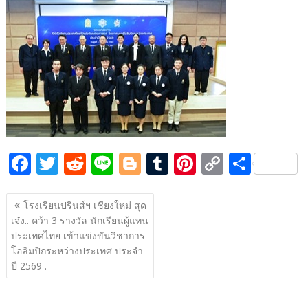
e
itt
d
e
g
m
er
p
ar
b
er
di
g
bl
e
y
e
o
t
er
r
st
Li
o
n
k
k
F
T
R
Li
Bl
T
Pi
C
S
ac
w
e
n
o
u
nt
o
h
แนะแนว
e
itt
d
e
g
m
er
p
ar
โรงเรียนปรินส์ฯ เชียงใหม่ สุด
เรื่อง
เจ๋ง.. คว้า 3 รางวัล นักเรียนผู้แทน
b
er
di
g
bl
e
y
e
ประเทศไทย เข้าแข่งขันวิชาการ
o
t
er
r
st
Li
โอลิมปิกระหว่างประเทศ ประจำ
o
n
ปี 2569 .
k
k