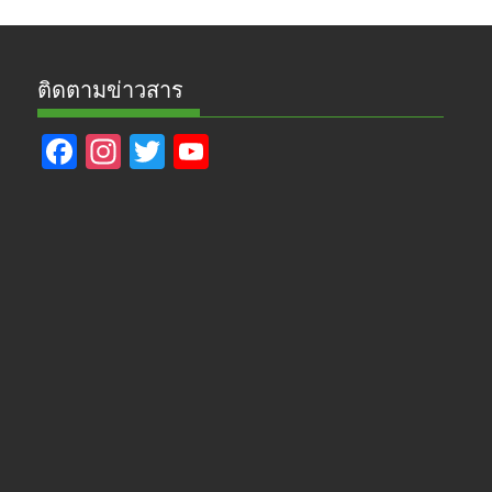
ติดตามข่าวสาร
F
In
T
Y
ac
st
w
o
e
a
itt
u
b
gr
er
T
o
a
u
o
m
b
k
e