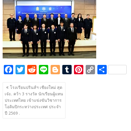
e
itt
d
e
g
m
er
p
ar
b
er
di
g
bl
e
y
e
o
t
er
r
st
Li
o
n
k
k
F
T
R
Li
Bl
T
Pi
C
S
ac
w
e
n
o
u
nt
o
h
แนะแนว
e
itt
d
e
g
m
er
p
ar
โรงเรียนปรินส์ฯ เชียงใหม่ สุด
เรื่อง
เจ๋ง.. คว้า 3 รางวัล นักเรียนผู้แทน
b
er
di
g
bl
e
y
e
ประเทศไทย เข้าแข่งขันวิชาการ
o
t
er
r
st
Li
โอลิมปิกระหว่างประเทศ ประจำ
o
n
ปี 2569 .
k
k