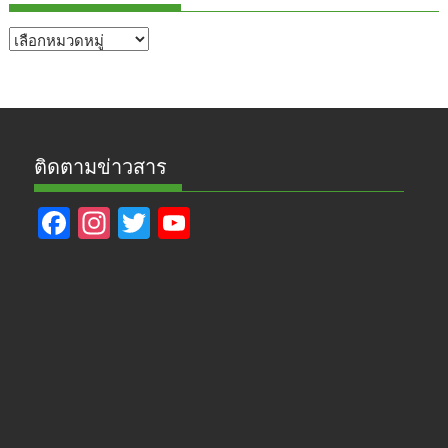
หัวข้อ
ข่าว
ติดตามข่าวสาร
F
In
T
Y
ac
st
w
o
e
a
itt
u
b
gr
er
T
o
a
u
o
m
b
k
e