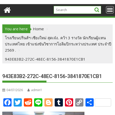
You are here
Home
โรงเรียนปรินส์ฯ เชียงใหม่ สุดเจ๋ง.. คว้า 3 รางวัล นักเรียนผู้แทน
ประเทศไทย เข้าแข่งขันวิชาการโอลิมปิกระหว่างประเทศ ประจำปี
2569 .
943E83B2-272C-48EC-8156-3841870E1CB1
943E83B2-272C-48EC-8156-3841870E1CB1
04/07/2026
admin1
F
T
R
Li
Bl
T
Pi
C
S
ac
w
e
n
o
u
nt
o
h