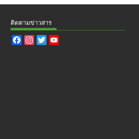
ติดตามข่าวสาร
F
In
T
Y
ac
st
w
o
e
a
itt
u
b
gr
er
T
o
a
u
o
m
b
k
e