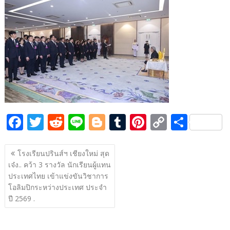
e
itt
d
e
g
m
er
p
ar
b
er
di
g
bl
e
y
e
o
t
er
r
st
Li
o
n
k
k
F
T
R
Li
Bl
T
Pi
C
S
ac
w
e
n
o
u
nt
o
h
แนะแนว
e
itt
d
e
g
m
er
p
ar
โรงเรียนปรินส์ฯ เชียงใหม่ สุด
เรื่อง
เจ๋ง.. คว้า 3 รางวัล นักเรียนผู้แทน
b
er
di
g
bl
e
y
e
ประเทศไทย เข้าแข่งขันวิชาการ
o
t
er
r
st
Li
โอลิมปิกระหว่างประเทศ ประจำ
o
n
ปี 2569 .
k
k