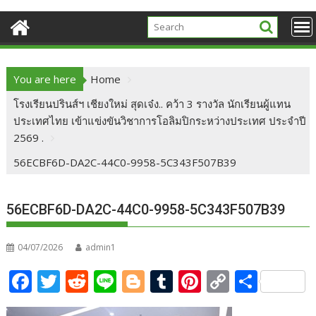
You are here
Home
โรงเรียนปรินส์ฯ เชียงใหม่ สุดเจ๋ง.. คว้า 3 รางวัล นักเรียนผู้แทน
ประเทศไทย เข้าแข่งขันวิชาการโอลิมปิกระหว่างประเทศ ประจำปี
2569 .
56ECBF6D-DA2C-44C0-9958-5C343F507B39
56ECBF6D-DA2C-44C0-9958-5C343F507B39
04/07/2026
admin1
F
T
R
Li
Bl
T
Pi
C
S
ac
w
e
n
o
u
nt
o
h