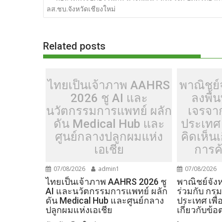
เรื่อง
ลส.ชบ.จังหวัดเชียงใหม่
b
er
di
g
bl
e
y
o
t
er
r
st
Li
o
n
Related posts
k
k
ไทยเป็นเจ้าภาพ AAHRS
พาณิชย์จ
2026 ชู AI และ
ลงพื้น
นวัตกรรมการแพทย์ ผลัก
เจรจา
ดัน Medical Hub และ
ประเทศ 
ศูนย์กลางปลูกผมแห่ง
คิดเห็น
เอเชีย
การค้
07/08/2026
admin1
07/08/2026
ไทยเป็นเจ้าภาพ AAHRS 2026 ชู
พาณิชย์จังห
AI และนวัตกรรมการแพทย์ ผลัก
ร่วมกับ กร
ดัน Medical Hub และศูนย์กลาง
ประเทศ เพื่
ปลูกผมแห่งเอเชีย
เกี่ยวกับข้
.