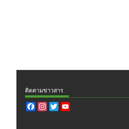
ติดตามข่าวสาร
F
In
T
Y
ac
st
w
o
e
a
itt
u