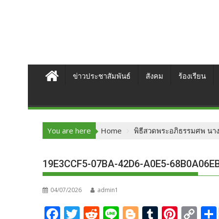
ข่าวประชาสัมพันธ์
สังคม
ร้องเรียน
You are here
Home
พิธีสวดพระอภิธรรมศพ นางพ
19E3CCF5-07BA-42D6-A0E5-68B0A06E
04/07/2026
admin1
F
T
R
Li
Bl
T
Pi
C