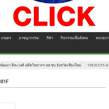
เกษตร
อาชญากรรม
กีฬา
กิจกรรมเพื่อสังคม
หน่วยงา
ัฒนา ลีหะวงศ์ อดีตวิทยากร ลส.ชบ.จังหวัดเชียงใหม่
19E3CCF5-0
B81F
S