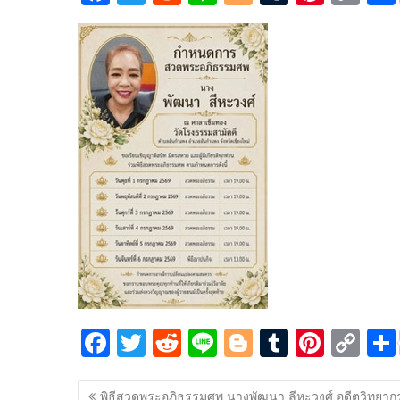
ac
w
e
n
o
u
nt
o
e
itt
d
e
g
m
er
p
b
er
di
g
bl
e
y
o
t
er
r
st
Li
o
n
k
k
F
T
R
Li
Bl
T
Pi
C
ac
w
e
n
o
u
nt
o
แนะแนว
e
itt
d
e
g
m
er
p
พิธีสวดพระอภิธรรมศพ นางพัฒนา ลีหะวงศ์ อดีตวิทยาก