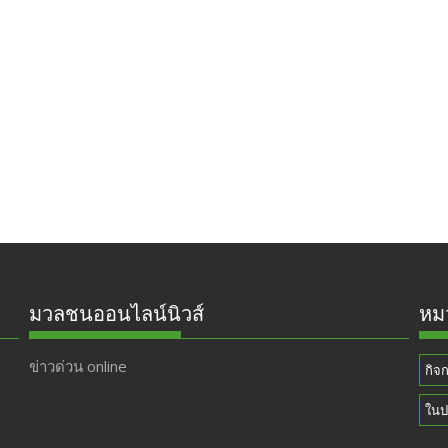
มวลชนออนไลน์นิวส์
หมว
ข่าวด่วน online
กิจ
ในป