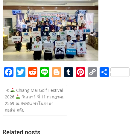
b
er
di
g
bl
e
y
e
o
t
er
r
st
Li
o
n
k
k
F
T
R
Li
Bl
T
Pi
C
S
ac
w
e
n
o
u
nt
o
h
แนะแนว
e
itt
d
e
g
m
er
p
ar
Chiang Mai Golf Festival
เรื่อง
2026
วันเสาร์ ที่ 11 กรกฎาคม
b
er
di
g
bl
e
y
e
2569 ณ กัซซัน พาโนราม่า
o
t
er
r
st
Li
กอล์ฟ คลับ
o
n
k
k
Related posts