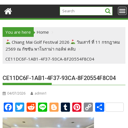
You are here
Home
Chiang Mai Golf Festival 2026
วันเสาร์ ที่ 11 กรกฎาคม
2569 ณ กัซซัน พาโนราม่า กอล์ฟ คลับ
CE11DC6F-1AB1-4F37-93CA-8F20554F8C04
CE11DC6F-1AB1-4F37-93CA-8F20554F8C04
04/07/2026
admin1
F
T
R
Li
Bl
T
Pi
C
S
ac
w
e
n
o
u
nt
o
h
e
itt
d
e
g
m
er
p
ar