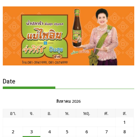
Date
สิงหาคม 2026
อา.
จ.
อ.
พ.
พฤ.
ศ.
ส.
1
2
3
4
5
6
7
8