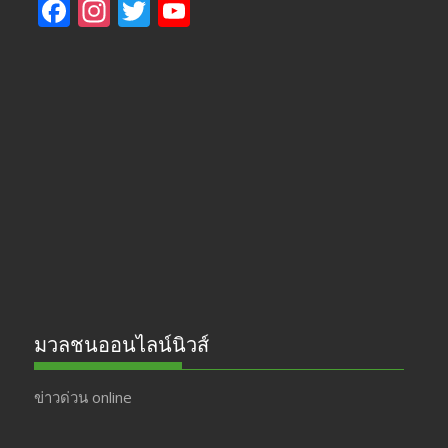
F
In
T
Y
ac
st
w
o
e
a
itt
u
b
gr
er
T
o
a
u
o
m
b
k
e
มวลชนออนไลน์นิวส์
ข่าวด่วน online