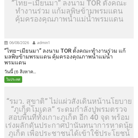
”ไทย–เมียนมา“ ลงนาม TOR ตั้งคณะ
ทำงานร่วม แก้มลพิษข้ามพรมแดน
คุ้มครองคุณภาพน้ำแม่น้ำพรมแดน
06/08/2026
admin1
”ไทย–เมียนมา“ ลงนาม TOR ตั้งคณะทำงานร่วม แก้
มลพิษข้ามพรมแดน คุ้มครองคุณภาพน้ำแม่น้ำ
พรมแดน
วันนี้ (6 สิงหาค...
ในประทศ
“รมว. สุขาติ” ไม่แผ่วสั่งเดินหน้านโยบาย
“ภูเก็ตโมเดล” ระดมกำลังปูพรมตรวจ
สอบพื้นที่ทั้งเกาะภูเก็ต อีก 40 จุด พร้อม
เร่งผลักดันประกาศป่านันทนาการหาดนุ้ย
ภูเก็ต เพื่อประชาชนได้เข้าใช้ประโยชน์