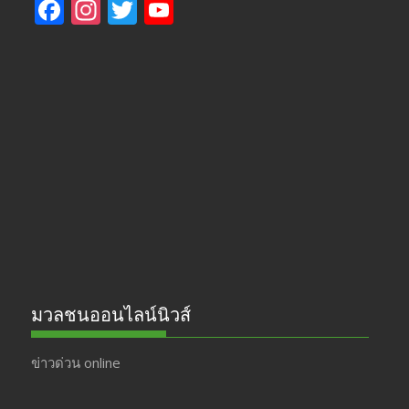
F
In
T
Y
ac
st
w
o
e
a
itt
u
b
gr
er
T
o
a
u
o
m
b
k
e
มวลชนออนไลน์นิวส์
ข่าวด่วน online