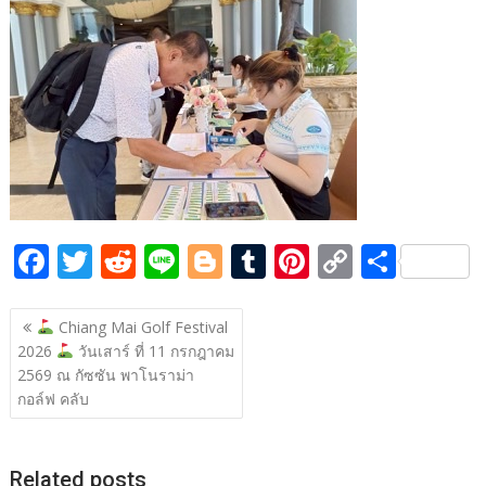
b
er
di
g
bl
e
y
e
o
t
er
r
st
Li
o
n
k
k
F
T
R
Li
Bl
T
Pi
C
S
ac
w
e
n
o
u
nt
o
h
แนะแนว
e
itt
d
e
g
m
er
p
ar
Chiang Mai Golf Festival
เรื่อง
2026
วันเสาร์ ที่ 11 กรกฎาคม
b
er
di
g
bl
e
y
e
2569 ณ กัซซัน พาโนราม่า
o
t
er
r
st
Li
กอล์ฟ คลับ
o
n
k
k
Related posts