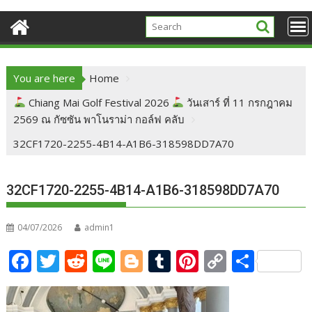
You are here
Home
Chiang Mai Golf Festival 2026
วันเสาร์ ที่ 11 กรกฎาคม
2569 ณ กัซซัน พาโนราม่า กอล์ฟ คลับ
32CF1720-2255-4B14-A1B6-318598DD7A70
32CF1720-2255-4B14-A1B6-318598DD7A70
04/07/2026
admin1
F
T
R
Li
Bl
T
Pi
C
S
ac
w
e
n
o
u
nt
o
h
e
itt
d
e
g
m
er
p
ar