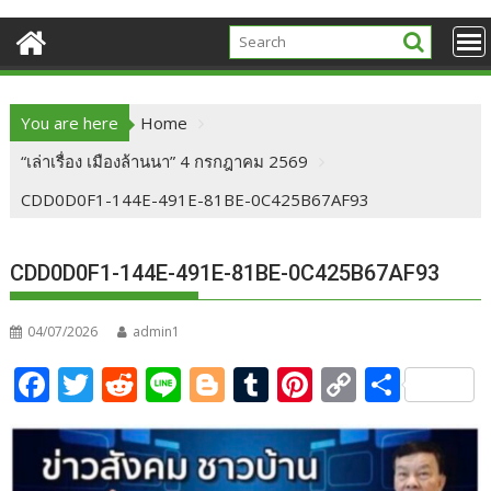
You are here
Home
“เล่าเรื่อง เมืองล้านนา” 4 กรกฎาคม 2569
CDD0D0F1-144E-491E-81BE-0C425B67AF93
CDD0D0F1-144E-491E-81BE-0C425B67AF93
04/07/2026
admin1
F
T
R
Li
Bl
T
Pi
C
S
ac
w
e
n
o
u
nt
o
h
e
itt
d
e
g
m
er
p
ar
b
er
di
g
bl
e
y
e