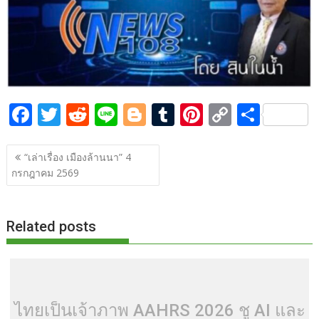
o
t
er
r
st
Li
o
n
k
k
F
T
R
Li
Bl
T
Pi
C
S
ac
w
e
n
o
u
nt
o
h
แนะแนว
e
itt
d
e
g
m
er
p
ar
“เล่าเรื่อง เมืองล้านนา” 4
เรื่อง
กรกฎาคม 2569
b
er
di
g
bl
e
y
e
o
t
er
r
st
Li
o
n
Related posts
k
k
ไทยเป็นเจ้าภาพ AAHRS 2026 ชู AI และ