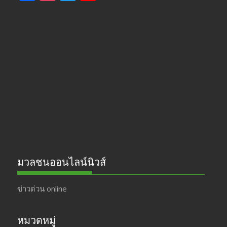
ac
st
w
o
e
a
itt
u
b
gr
er
T
o
a
u
o
m
b
k
e
มวลชนออนไลน์นิวส์
ข่าวด่วน online
หมวดหมู่