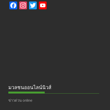
F
In
T
Y
ac
st
w
o
e
a
itt
u
b
gr
er
T
o
a
u
o
m
b
k
e
มวลชนออนไลน์นิวส์
ข่าวด่วน online