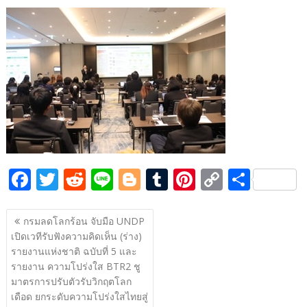
ac
w
e
n
o
u
nt
o
h
e
itt
d
e
g
m
er
p
ar
b
er
di
g
bl
e
y
e
o
t
er
r
st
Li
o
n
k
k
F
T
R
Li
Bl
T
Pi
C
S
ac
w
e
n
o
u
nt
o
h
แนะแนว
e
itt
d
e
g
m
er
p
ar
กรมลดโลกร้อน จับมือ UNDP
เรื่อง
เปิดเวทีรับฟังความคิดเห็น (ร่าง)
b
er
di
g
bl
e
y
e
รายงานแห่งชาติ ฉบับที่ 5 และ
o
t
er
r
st
Li
รายงาน ความโปร่งใส BTR2 ชู
o
n
มาตรการปรับตัวรับวิกฤตโลก
เดือด ยกระดับความโปร่งใสไทยสู่