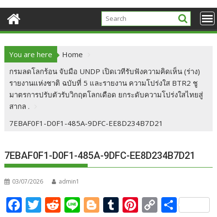
You are here
Home
กรมลดโลกร้อน จับมือ UNDP เปิดเวทีรับฟังความคิดเห็น (ร่าง)
รายงานแห่งชาติ ฉบับที่ 5 และรายงาน ความโปร่งใส BTR2 ชู
มาตรการปรับตัวรับวิกฤตโลกเดือด ยกระดับความโปร่งใสไทยสู่
สากล .
7EBAF0F1-D0F1-485A-9DFC-EE8D234B7D21
7EBAF0F1-D0F1-485A-9DFC-EE8D234B7D21
03/07/2026
admin1
F
T
R
Li
Bl
T
Pi
C
S