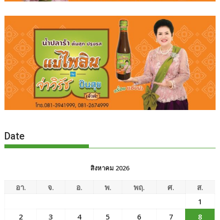
Date
สิงหาคม 2026
อา.
จ.
อ.
พ.
พฤ.
ศ.
ส.
1
2
3
4
5
6
7
8