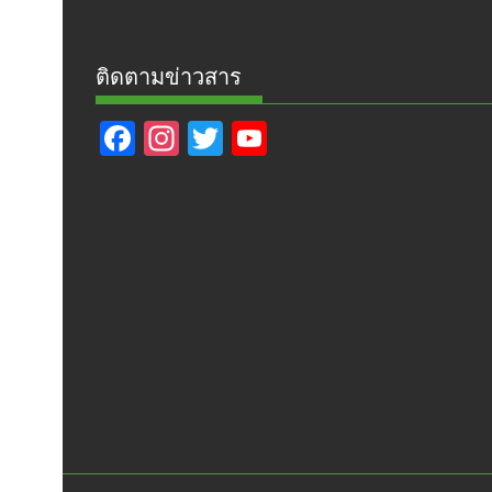
ติดตามข่าวสาร
F
In
T
Y
ac
st
w
o
e
a
itt
u
b
gr
er
T
o
a
u
o
m
b
k
e