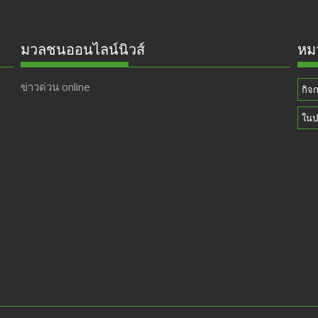
มวลชนออนไลน์นิวส์
หมว
ข่าวด่วน online
กิจ
ในป