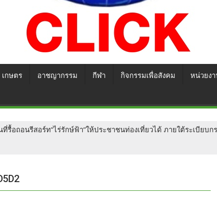
เกษตร
อาชญากรรม
กีฬา
กิจกรรมเพื่อสังคม
หน่วยงา
ื้นที่รื้อถอนรีสอร์ท”ไร่รักษ์ฟ้า”ให้ประชาชนท่องเที่ยวได้​ ภายใต้ระเบียบ
D5D2