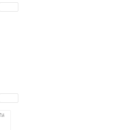
S
h
ar
e
S
h
ar
ให้
e