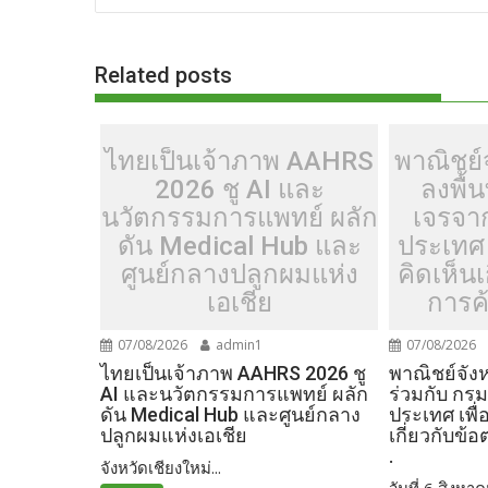
o
t
er
r
st
Li
o
n
Related posts
k
k
ไทยเป็นเจ้าภาพ AAHRS
พาณิชย์จ
2026 ชู AI และ
ลงพื้น
นวัตกรรมการแพทย์ ผลัก
เจรจา
ดัน Medical Hub และ
ประเทศ 
ศูนย์กลางปลูกผมแห่ง
คิดเห็น
เอเชีย
การค้
07/08/2026
admin1
07/08/2026
ไทยเป็นเจ้าภาพ AAHRS 2026 ชู
พาณิชย์จังห
AI และนวัตกรรมการแพทย์ ผลัก
ร่วมกับ กร
ดัน Medical Hub และศูนย์กลาง
ประเทศ เพื่
ปลูกผมแห่งเอเชีย
เกี่ยวกับข้
.
จังหวัดเชียงใหม่...
วันที่ 6 สิงหาค