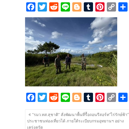
F
T
R
Li
Bl
T
Pi
C
ac
w
e
n
o
u
nt
o
e
itt
d
e
g
m
er
p
b
er
di
g
bl
e
y
o
t
er
r
st
Li
o
n
k
k
F
T
R
Li
Bl
T
Pi
C
ac
w
e
n
o
u
nt
o
แนะแนว
e
itt
d
e
g
m
er
p
​”รมว.ทส.สุชาติ” สั่งพัฒนาพื้นที่รื้อถอนรีสอร์ท”ไร่รักษ์ฟ้า”
เรื่อง
ประชาชนท่องเที่ยวได้​ ภายใต้ระเบียบกรมอุทยานฯ​ อย่าง
b
er
di
g
bl
e
y
เคร่งครัด