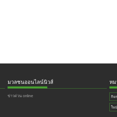
มวลชนออนไลน์นิวส์
หมว
ข่าวด่วน online
กิจ
ในป