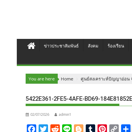
ข่าวประชาสัมพันธ์
สังคม
ร้องเรียน
You are here
Home
ศูนย์สงเคราะห์ปัญญาอ่อน
5422E361-2FE5-4AFE-BD69-184E81852
02/07/2026
admin1
F
T
R
Li
Bl
T
Pi
C