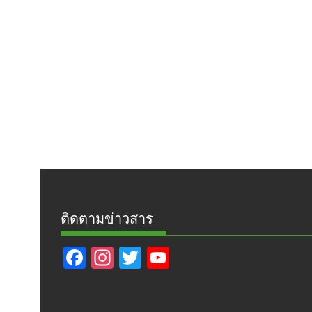
ติดตามข่าวสาร
F
In
T
Y
ac
st
w
o
e
a
itt
u