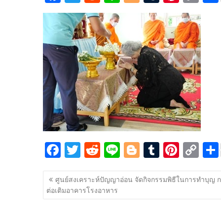
ac
w
e
n
o
u
nt
o
e
itt
d
e
g
m
er
p
b
er
di
g
bl
e
y
o
t
er
r
st
Li
o
n
k
k
F
T
R
Li
Bl
T
Pi
C
ac
w
e
n
o
u
nt
o
แนะแนว
e
itt
d
e
g
m
er
p
ศูนย์สงเคราะห์ปัญญาอ่อน จัดกิจกรรมพิธีในการทำบุญ 
เรื่อง
ต่อเติมอาคารโรงอาหาร
b
er
di
g
bl
e
y
o
t
er
r
st
Li