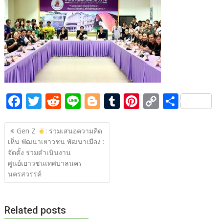
b
er
di
g
bl
e
y
e
o
t
er
r
st
Li
o
n
k
k
F
T
R
Li
Bl
T
Pi
C
S
ac
w
e
n
o
u
nt
o
h
แนะแนว
e
itt
d
e
g
m
er
p
ar
Gen Z
: ร่วมเสนอความคิด
เรื่อง
เห็น พัฒนาเยาวชน พัฒนาเมือง :
b
er
di
g
bl
e
y
e
จัดตั้ง ร่วมดำเนินงาน
o
t
er
r
st
Li
ศูนย์เยาวชนเทศบาลนคร
o
n
นครสวรรค์
k
k
Related posts