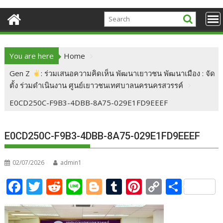
You are here
Home
Gen Z
: ร่วมเสนอความคิดเห็น พัฒนาเยาวชน พัฒนาเมือง : จัด
ตั้ง ร่วมดำเนินงาน ศูนย์เยาวชนเทศบาลนครนครสวรรค์
E0CD250C-F9B3-4DBB-8A75-029E1FD9EEEF
E0CD250C-F9B3-4DBB-8A75-029E1FD9EEEF
02/07/2026
admin1
F
T
R
Li
Bl
T
Pi
C
S
ac
w
e
n
o
u
nt
o
h
e
itt
d
e
g
m
er
p
ar