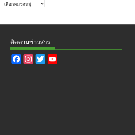
หัวข้อ
ข่าว
ติดตามข่าวสาร
F
In
T
Y
ac
st
w
o
e
a
itt
u
b
gr
er
T
o
a
u
o
m
b
k
e