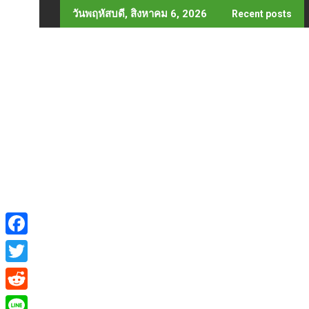
Skip
วันพฤหัสบดี, สิงหาคม 6, 2026
Recent posts
to
content
F
a
T
c
w
R