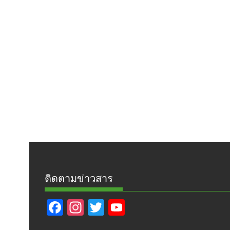
ติดตามข่าวสาร
F
In
T
Y
ac
st
w
o