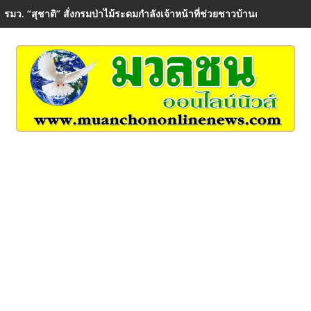
รมว. “สุชาติ” สั่งกรมป่าไม้ระดมกำลังเจ้าหน้าที่ช่วยชาวบ้านดอยหลวง ห