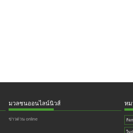
มวลชนออนไลน์นิวส์
หมว
ข่าวด่วน online
กิจ
ในป