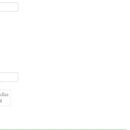
S
h
ar
e
S
h
ar
เมือง
ค์
e