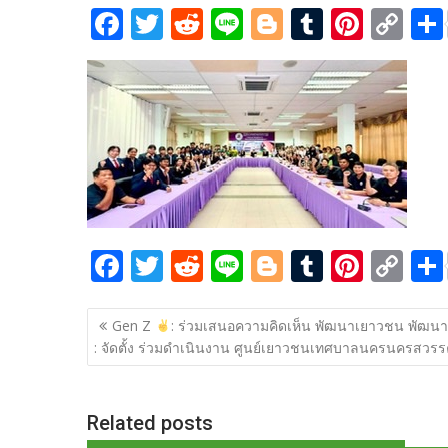
F
T
R
Li
Bl
T
Pi
C
ac
w
e
n
o
u
nt
o
e
itt
d
e
g
m
er
p
b
er
di
g
bl
e
y
o
t
er
r
st
Li
o
n
k
k
F
T
R
Li
Bl
T
Pi
C
ac
w
e
n
o
u
nt
o
แนะแนว
e
itt
d
e
g
m
er
p
Gen Z
: ร่วมเสนอความคิดเห็น พัฒนาเยาวชน พัฒนา
เรื่อง
: จัดตั้ง ร่วมดำเนินงาน ศูนย์เยาวชนเทศบาลนครนครสวรร
b
er
di
g
bl
e
y
o
t
er
r
st
Li
o
n
Related posts