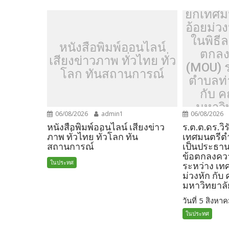
k
k
ร.ต.ต.ด
ยกเทศมน
อ้อยม่ว
ในพิธี
หนังสือพิมพ์ออนไลน์
ตกลง
เสียงข่าวภาพ ทั่วไทย ทั่ว
(MOU) 
โลก ทันสถานการณ์
ตำบลท่า
กับ 
มหาวิ
06/08/2026
admin1
06/08/2026
น
หนังสือพิมพ์ออนไลน์ เสียงข่าว
ร.ต.ต.ดร.วิ
ภาพ ทั่วไทย ทั่วโลก ทัน
เทศมนตรีตำ
สถานการณ์
เป็นประธาน
ข้อตกลงคว
ในประทศ
ระหว่าง เท
ม่วงหัก กั
มหาวิทยาล
วันที่ 5 สิงหาค
ในประทศ