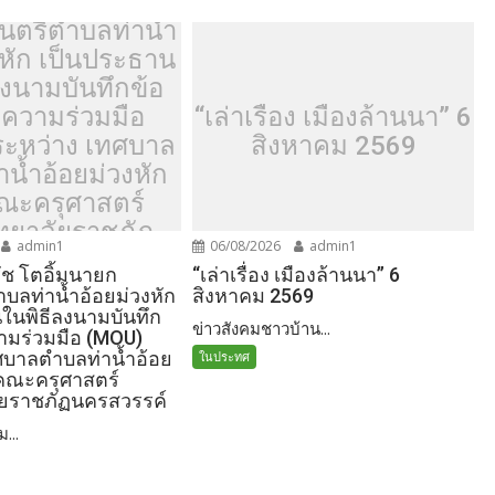
ร.วิรัช โตอิ้มนา
ตรีตำบลท่าน้ำ
งหัก เป็นประธาน
ลงนามบันทึกข้อ
ความร่วมมือ
“เล่าเรื่อง เมืองล้านนา” 6
ระหว่าง เทศบาล
สิงหาคม 2569
น้ำอ้อยม่วงหัก
คณะครุศาสตร์
ทยาลัยราชภัฏ
admin1
06/08/2026
admin1
ครสวรรค์
รัช โตอิ้มนายก
“เล่าเรื่อง เมืองล้านนา” 6
บลท่าน้ำอ้อยม่วงหัก
สิงหาคม 2569
ในพิธีลงนามบันทึก
ข่าวสังคมชาวบ้าน...
ามร่วมมือ (MOU)
ศบาลตำบลท่าน้ำอ้อย
ในประทศ
บ คณะครุศาสตร์
ัยราชภัฏนครสวรรค์
ม...