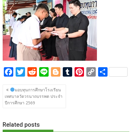
b
er
di
g
bl
e
y
e
o
t
er
r
st
Li
o
n
k
k
F
T
R
Li
Bl
T
Pi
C
S
ac
w
e
n
o
u
nt
o
h
แนะแนว
e
itt
d
e
g
m
er
p
ar
มอบทุนการศึกษาโรงเรียน
เรื่อง
เทศบาลวัดวรนาถบรรพต ประจำ
b
er
di
g
bl
e
y
e
ปีการศึกษา 2569
o
t
er
r
st
Li
o
n
Related posts
k
k