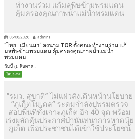
ทำงานร่วม แก้มลพิษข้ามพรมแดน
คุ้มครองคุณภาพน้ำแม่น้ำพรมแดน
06/08/2026
admin1
”ไทย–เมียนมา“ ลงนาม TOR ตั้งคณะทำงานร่วม แก้
มลพิษข้ามพรมแดน คุ้มครองคุณภาพน้ำแม่น้ำ
พรมแดน
วันนี้ (6 สิงหาค...
ในประทศ
“รมว. สุขาติ” ไม่แผ่วสั่งเดินหน้านโยบาย
“ภูเก็ตโมเดล” ระดมกำลังปูพรมตรวจ
สอบพื้นที่ทั้งเกาะภูเก็ต อีก 40 จุด พร้อม
เร่งผลักดันประกาศป่านันทนาการหาดนุ้ย
ภูเก็ต เพื่อประชาชนได้เข้าใช้ประโยชน์