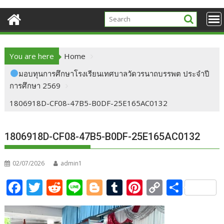
You are here
Home
มอบทุนการศึกษาโรงเรียนเทศบาลวัดวรนาถบรรพต ประจำปี
การศึกษา 2569
1806918D-CF08-47B5-B0DF-25E165AC0132
1806918D-CF08-47B5-B0DF-25E165AC0132
02/07/2026
admin1
F
T
R
Li
Bl
T
Pi
C
S
ac
w
e
n
o
u
nt
o
h
e
itt
d
e
g
m
er
p
ar