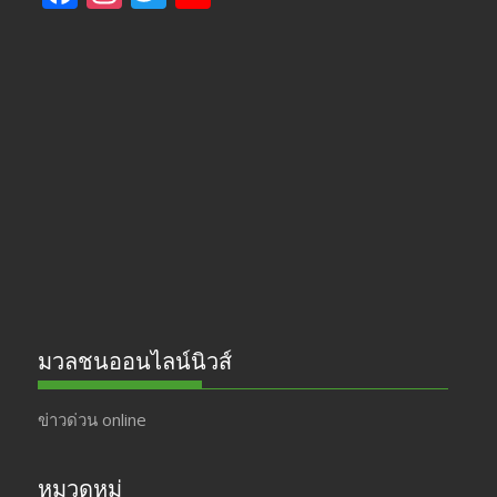
ac
st
w
o
e
a
itt
u
b
gr
er
T
o
a
u
o
m
b
k
e
มวลชนออนไลน์นิวส์
ข่าวด่วน online
หมวดหมู่