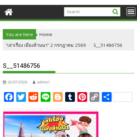
You are here
Home
“เล่าเรื่อง เมืองล้านนา” 2 กรกฎาคม 2569
S__51486756
S__51486756
02/07/2026
admin1
F
T
R
Li
Bl
T
Pi
C
S
ac
w
e
n
o
u
nt
o
h
e
itt
d
e
g
m
er
p
ar
b
er
di
g
bl
e
y
e
o
t
er
r
st
Li