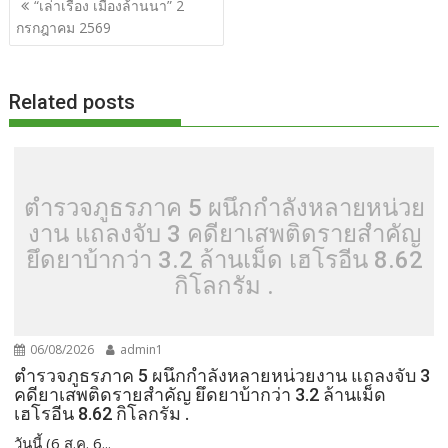
e
itt
d
e
g
m
er
p
ar
“เล่าเรื่อง เมืองล้านนา” 2
เรื่อง
กรกฎาคม 2569
b
er
di
g
bl
e
y
e
o
t
er
r
st
Li
o
n
Related posts
k
k
ตำรวจภูธรภาค 5 ผนึกกำลังหลายหน่วย
งาน แถลงจับ 3 คดียาเสพติดรายสำคัญ
ยึดยาบ้ากว่า 3.2 ล้านเม็ด เฮโรอีน 8.62
กิโลกรัม .
06/08/2026
admin1
ตำรวจภูธรภาค 5 ผนึกกำลังหลายหน่วยงาน แถลงจับ 3
คดียาเสพติดรายสำคัญ ยึดยาบ้ากว่า 3.2 ล้านเม็ด
เฮโรอีน 8.62 กิโลกรัม .
วันนี้ (6 ส.ค. 6...