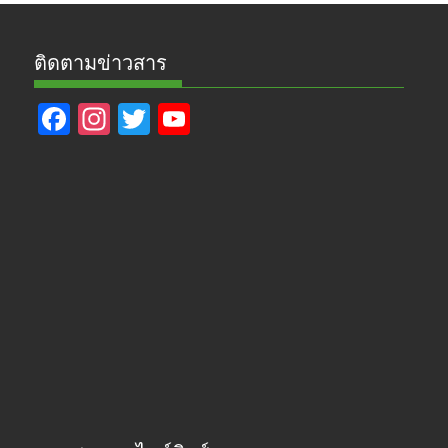
ติดตามข่าวสาร
F
In
T
Y
ac
st
w
o
e
a
itt
u
b
gr
er
T
o
a
u
o
m
b
k
e