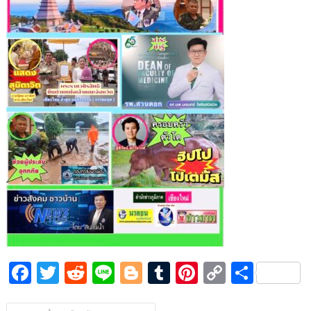
o
n
k
k
F
T
R
Li
Bl
T
Pi
C
S
ac
w
e
n
o
u
nt
o
h
แนะแนว