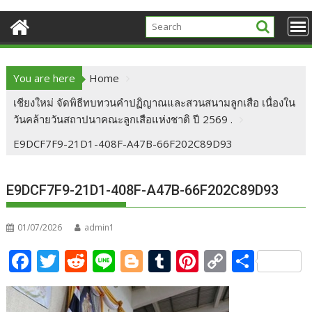
You are here
Home
เชียงใหม่ จัดพิธีทบทวนคำปฏิญาณและสวนสนามลูกเสือ เนื่องใน
วันคล้ายวันสถาปนาคณะลูกเสือแห่งชาติ ปี 2569 .
E9DCF7F9-21D1-408F-A47B-66F202C89D93
E9DCF7F9-21D1-408F-A47B-66F202C89D93
01/07/2026
admin1
F
T
R
Li
Bl
T
Pi
C
S
ac
w
e
n
o
u
nt
o
h
e
itt
d
e
g
m
er
p
ar