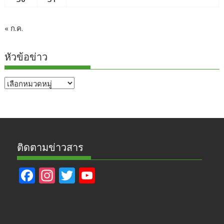
« ก.ค.
หัวข้อข่าว
หัวข้อ
ข่าว
ติดตามข่าวสาร
F
In
T
Y
ac
st
w
o
e
a
itt
u
b
gr
er
T