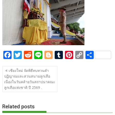
b
er
di
g
bl
e
y
e
o
t
er
r
st
Li
o
n
k
k
F
T
R
Li
Bl
T
Pi
C
S
ac
w
e
n
o
u
nt
o
h
แนะแนว
e
itt
d
e
g
m
er
p
ar
เชียงใหม่ จัดพิธีทบทวนคำ
เรื่อง
ปฏิญาณและสวนสนามลูกเสือ
b
er
di
g
bl
e
y
e
เนื่องในวันคล้ายวันสถาปนาคณะ
o
t
er
r
st
Li
ลูกเสือแห่งชาติ ปี 2569 .
o
n
k
k
Related posts