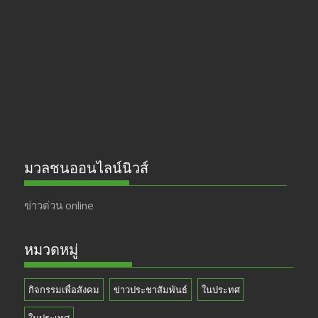
o
a
u
o
m
b
k
e
มวลชนออนไลน์นิวส์
ข่าวด่วน online
หมวดหมู่
กิจกรรมเพื่อสังคม
ข่าวประชาสัมพันธ์
ในประทศ