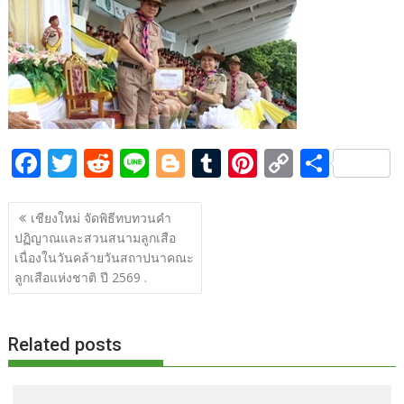
b
er
di
g
bl
e
y
e
o
t
er
r
st
Li
o
n
k
k
F
T
R
Li
Bl
T
Pi
C
S
ac
w
e
n
o
u
nt
o
h
แนะแนว
e
itt
d
e
g
m
er
p
ar
เชียงใหม่ จัดพิธีทบทวนคำ
เรื่อง
ปฏิญาณและสวนสนามลูกเสือ
b
er
di
g
bl
e
y
e
เนื่องในวันคล้ายวันสถาปนาคณะ
o
t
er
r
st
Li
ลูกเสือแห่งชาติ ปี 2569 .
o
n
k
k
Related posts