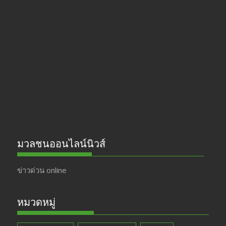
e
a
itt
u
b
gr
er
T
o
a
u
o
m
b
k
e
มวลชนออนไลน์นิวส์
ข่าวด่วน online
หมวดหมู่