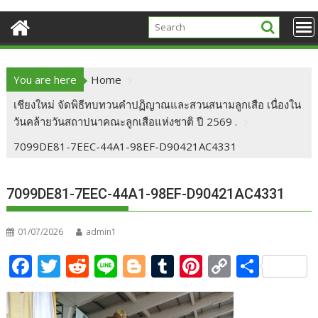
You are here
Home
เชียงใหม่ จัดพิธีทบทวนคำปฏิญาณและสวนสนามลูกเสือ เนื่องใน
วันคล้ายวันสถาปนาคณะลูกเสือแห่งชาติ ปี 2569 .
7099DE81-7EEC-44A1-98EF-D90421AC4331
7099DE81-7EEC-44A1-98EF-D90421AC4331
01/07/2026
admin1
F
T
R
Li
Bl
T
Pi
C
S
ac
w
e
n
o
u
nt
o
h
e
itt
d
e
g
m
er
p
ar