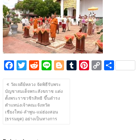
e
itt
d
e
g
m
er
p
ar
b
er
di
g
bl
e
y
e
o
t
er
r
st
Li
o
n
k
k
F
T
R
Li
Bl
T
Pi
C
S
ac
w
e
n
o
u
nt
o
h
แนะแนว
e
itt
d
e
g
m
er
p
ar
วัดเจดีย์หลวง จัดพิธีรับพระ
เรื่อง
บัญชาสมเด็จพระสังฆราช แต่ง
b
er
di
g
bl
e
y
e
ตั้งพระราชวชิรสิทธิ ขึ้นดำรง
o
t
er
r
st
Li
ตำแหน่งเจ้าคณะจังหวัด
o
n
เชียงใหม่-ลำพูน-แม่ฮ่องสอน
(ธรรมยุต) อย่างเป็นทางการ
k
k