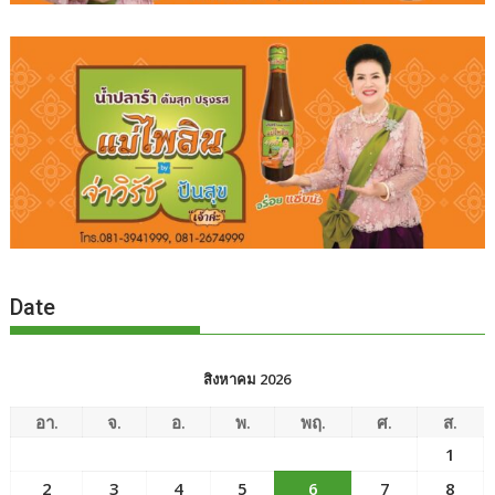
Date
สิงหาคม 2026
อา.
จ.
อ.
พ.
พฤ.
ศ.
ส.
1
2
3
4
5
6
7
8