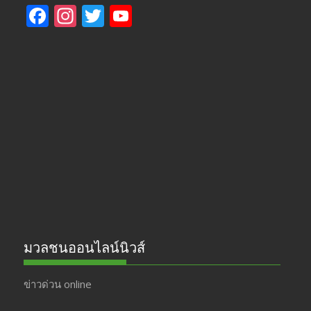
F
In
T
Y
ac
st
w
o
e
a
itt
u
b
gr
er
T
o
a
u
o
m
b
k
e
มวลชนออนไลน์นิวส์
ข่าวด่วน online