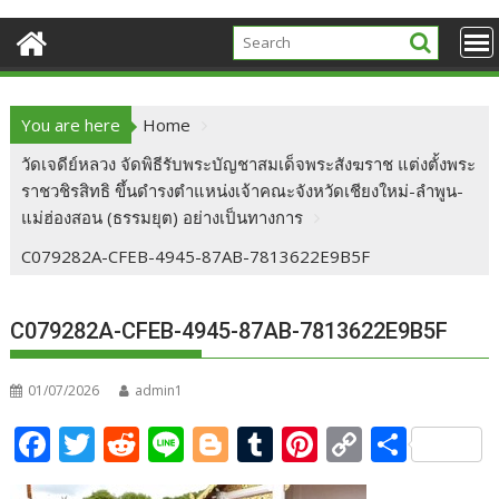
You are here
Home
วัดเจดีย์หลวง จัดพิธีรับพระบัญชาสมเด็จพระสังฆราช แต่งตั้งพระ
ราชวชิรสิทธิ ขึ้นดำรงตำแหน่งเจ้าคณะจังหวัดเชียงใหม่-ลำพูน-
แม่ฮ่องสอน (ธรรมยุต) อย่างเป็นทางการ
C079282A-CFEB-4945-87AB-7813622E9B5F
C079282A-CFEB-4945-87AB-7813622E9B5F
01/07/2026
admin1
F
T
R
Li
Bl
T
Pi
C
S
ac
w
e
n
o
u
nt
o
h