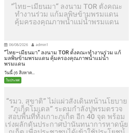
”ไทย–เมียนมา“ ลงนาม TOR ตั้งคณะ
ทำงานร่วม แก้มลพิษข้ามพรมแดน
คุ้มครองคุณภาพน้ำแม่น้ำพรมแดน
06/08/2026
admin1
”ไทย–เมียนมา“ ลงนาม TOR ตั้งคณะทำงานร่วม แก้
มลพิษข้ามพรมแดน คุ้มครองคุณภาพน้ำแม่น้ำ
พรมแดน
วันนี้ (6 สิงหาค...
ในประทศ
“รมว. สุขาติ” ไม่แผ่วสั่งเดินหน้านโยบาย
“ภูเก็ตโมเดล” ระดมกำลังปูพรมตรวจ
สอบพื้นที่ทั้งเกาะภูเก็ต อีก 40 จุด พร้อม
เร่งผลักดันประกาศป่านันทนาการหาดนุ้ย
ภูเก็ต เพื่อประชาชนได้เข้าใช้ประโยชน์