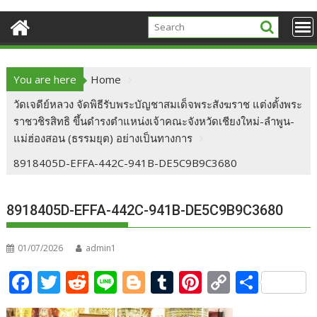
You are here
Home
วัดเจดีย์หลวง จัดพิธีรับพระบัญชาสมเด็จพระสังฆราช แต่งตั้งพระ
ราชวชิรสิทธิ ขึ้นดำรงตำแหน่งเจ้าคณะจังหวัดเชียงใหม่-ลำพูน-
แม่ฮ่องสอน (ธรรมยุต) อย่างเป็นทางการ
8918405D-EFFA-442C-941B-DE5C9B9C3680
8918405D-EFFA-442C-941B-DE5C9B9C3680
01/07/2026
admin1
F
T
R
Li
Bl
T
Pi
C
S
ac
w
e
n
o
u
nt
o
h