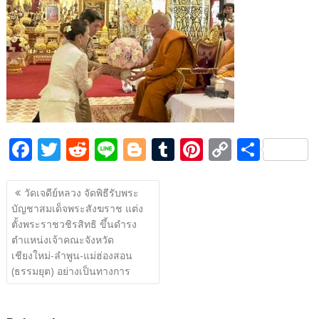
e
itt
d
e
g
m
er
p
ar
b
er
di
g
bl
e
y
e
o
t
er
r
st
Li
o
n
k
k
F
T
R
Li
Bl
T
Pi
C
S
ac
w
e
n
o
u
nt
o
h
แนะแนว
e
itt
d
e
g
m
er
p
ar
วัดเจดีย์หลวง จัดพิธีรับพระ
เรื่อง
บัญชาสมเด็จพระสังฆราช แต่ง
b
er
di
g
bl
e
y
e
ตั้งพระราชวชิรสิทธิ ขึ้นดำรง
o
t
er
r
st
Li
ตำแหน่งเจ้าคณะจังหวัด
o
n
เชียงใหม่-ลำพูน-แม่ฮ่องสอน
(ธรรมยุต) อย่างเป็นทางการ
k
k