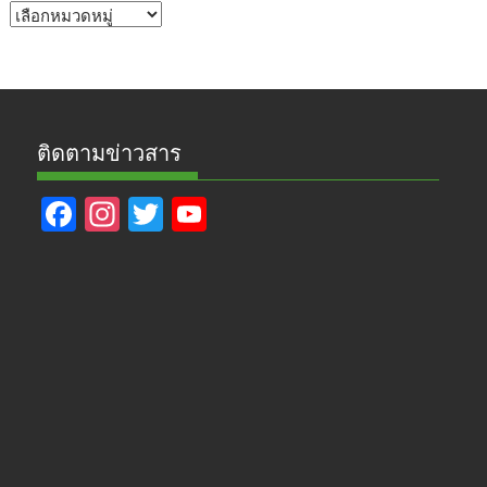
หัวข้อ
ข่าว
ติดตามข่าวสาร
F
In
T
Y
ac
st
w
o
e
a
itt
u
b
gr
er
T
o
a
u
o
m
b
k
e