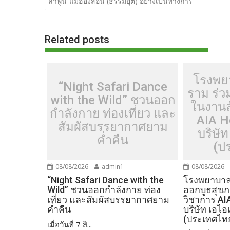
ลำพูน-แม่ฮ่องสอน (ธรรมยุต) อย่างเป็นทางการ
o
t
er
r
st
Li
o
n
Related posts
k
k
โรงพย
“Night Safari Dance
ราม ร่
with the Wild” ชวนออก
ในงานส
กำลังกาย ท่องเที่ยว และ
AIA H
สัมผัสบรรยากาศยาม
บริษัท
ค่ำคืน
(ป
08/08/2026
admin1
08/08/2026
“Night Safari Dance with the
โรงพยาบาลเ
Wild” ชวนออกกำลังกาย ท่อง
ออกบูธสุข
เที่ยว และสัมผัสบรรยากาศยาม
วิชาการ AI
ค่ำคืน
บริษัท เอไอ
(ประเทศไท
เมื่อวันที่ 7 สิ...