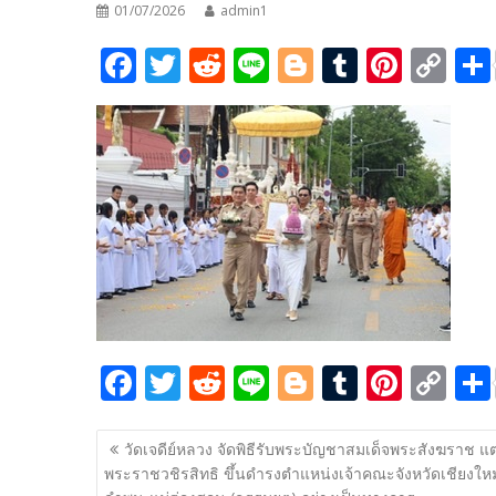
01/07/2026
admin1
F
T
R
Li
Bl
T
Pi
C
ac
w
e
n
o
u
nt
o
e
itt
d
e
g
m
er
p
b
er
di
g
bl
e
y
o
t
er
r
st
Li
o
n
k
k
F
T
R
Li
Bl
T
Pi
C
ac
w
e
n
o
u
nt
o
แนะแนว
e
itt
d
e
g
m
er
p
วัดเจดีย์หลวง จัดพิธีรับพระบัญชาสมเด็จพระสังฆราช แต่
เรื่อง
พระราชวชิรสิทธิ ขึ้นดำรงตำแหน่งเจ้าคณะจังหวัดเชียงใหม
b
er
di
g
bl
e
y