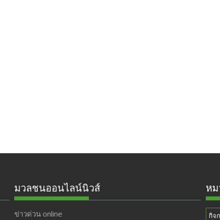
มวลชนออนไลน์นิวส์
หมว
ข่าวด่วน online
กิจ