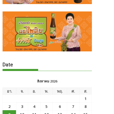
Date
สิงหาคม 2026
อา.
จ.
อ.
พ.
พฤ.
ศ.
ส.
1
2
3
4
5
6
7
8