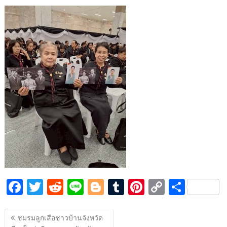
ac
w
e
n
o
u
nt
o
h
e
itt
d
e
g
m
er
p
ar
b
er
di
g
bl
e
y
e
o
t
er
r
st
Li
o
n
k
k
F
T
R
Li
Bl
T
Pi
C
S
ac
w
e
n
o
u
nt
o
h
แนะแนว
e
itt
d
e
g
m
er
p
ar
ชมรมลูกเสือชาวบ้านจังหวัด