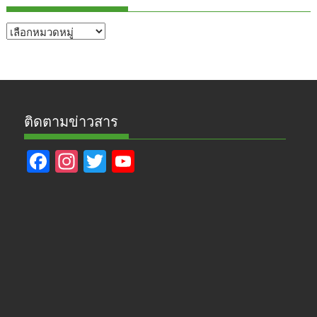
หัวข้อ
ข่าว
ติดตามข่าวสาร
F
In
T
Y
ac
st
w
o
e
a
itt
u
b
gr
er
T
o
a
u
o
m
b
k
e