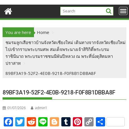
You are here
Home
ชมรมลูกเสือชาวบ้านจังหวัดเชียงใหม่ เดินทางจากจังหวัดเชียงใหม่
ไปเข้ากราบพระบรมศพ สมเด็จพระนางเจ้าสิริกิติ์พระบรม
ราชินีนาถ พระบรมราชชนนีพันปีหลวง ณ พระที่นั่งดุสิตมหา
ปราสาท
89BF3A19-52F2-4E0B-9218-F0F8B1DBBA8F
89BF3A19-52F2-4E0B-9218-F0F8B1DBBA8F
01/07/2026
admin1
F
T
R
Li
Bl
T
Pi
C
S