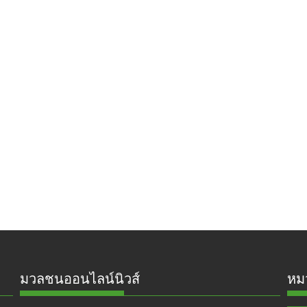
มวลชนออนไลน์นิวส์
หมว