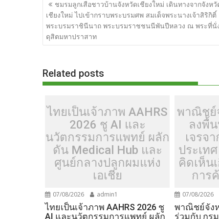
แนะแนว
e
itt
d
e
g
m
er
p
ชมรมลูกเสือชาวบ้านจังหวัดเชียงใหม่ เดินทางจากจังหวั
เรื่อง
เชียงใหม่ ไปเข้ากราบพระบรมศพ สมเด็จพระนางเจ้าสิริกิติ์
b
er
di
g
bl
e
y
พระบรมราชินีนาถ พระบรมราชชนนีพันปีหลวง ณ พระที่นั่
o
t
er
r
st
Li
ดุสิตมหาปราสาท
o
n
k
k
Related posts
ไทยเป็นเจ้าภาพ AAHRS
พาณิชย์จ
2026 ชู AI และ
ลงพื้น
นวัตกรรมการแพทย์ ผลัก
เจรจา
ดัน Medical Hub และ
ประเทศ 
ศูนย์กลางปลูกผมแห่ง
คิดเห็น
เอเชีย
การค้
07/08/2026
admin1
07/08/2026
ไทยเป็นเจ้าภาพ AAHRS 2026 ชู
พาณิชย์จังห
AI และนวัตกรรมการแพทย์ ผลัก
ร่วมกับ กร