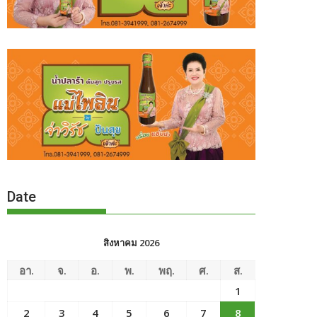
Date
สิงหาคม 2026
อา.
จ.
อ.
พ.
พฤ.
ศ.
ส.
1
2
3
4
5
6
7
8