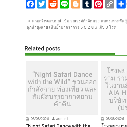
F
T
R
Li
Bl
T
Pi
C
ac
w
e
n
o
u
nt
o
แนะแนว
e
itt
d
e
g
m
er
p
นายกจิตตเกษมณ์ เข้ม รณรงค์กำจัดขยะ แหล่งเพาะพันธุ์
เรื่อง
ลูกน้ำยุงลาย เน้นย้ำมาตราการ 5 ป 2 ข 3 เก็บ 3 โรค
b
er
di
g
bl
e
y
o
t
er
r
st
Li
o
n
Related posts
k
k
โรงพย
“Night Safari Dance
ราม ร่
with the Wild” ชวนออก
ในงานส
กำลังกาย ท่องเที่ยว และ
AIA H
สัมผัสบรรยากาศยาม
บริษัท
ค่ำคืน
(ป
08/08/2026
admin1
08/08/2026
“Night Safari Dance with the
โรงพยาบาลเ