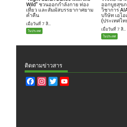
Wild” ชวนออกกำลังกาย ท่อง
ออกบูธสุข
เที่ยว และสัมผัสบรรยากาศยาม
วิชาการ AI
ค่ำคืน
บริษัท เอไอ
(ประเทศไท
เมื่อวันที่ 7 สิ...
เมื่อวันที่ 7 สิ...
ในประทศ
ในประทศ
ติดตามข่าวสาร
F
In
T
Y
ac
st
w
o
e
a
itt
u
b
gr
er
T
o
a
u
o
m
b