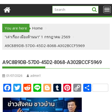
You are here
Home
“เล่าเรื่อง เมืองล้านนา” 1 กรกฎาคม 2569
A9C8B9DB-57D0-45D2-8068-A302BCCF5969
A9C8B9DB-57D0-45D2-8068-A302BCCF5969
01/07/2026
admin1
F
T
R
Li
Bl
T
Pi
C
S
ac
w
e
n
o
u
nt
o
h
e
itt
d
e
g
m
er
p
ar
b
er
di
g
bl
e
y
e