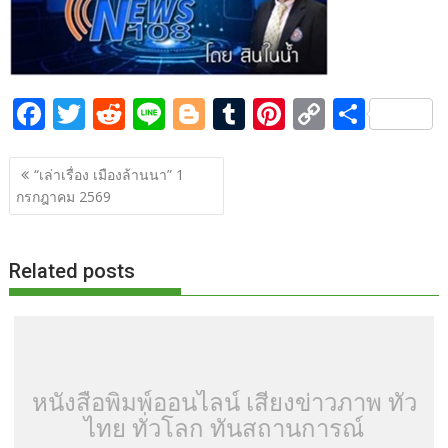
o
t
er
r
st
Li
o
n
k
k
F
T
R
Li
Bl
T
Pi
C
S
ac
w
e
n
o
u
nt
o
h
แนะแนว
e
itt
d
e
g
m
er
p
ar
“เล่าเรื่อง เมืองล้านนา” 1
เรื่อง
กรกฎาคม 2569
b
er
di
g
bl
e
y
e
o
t
er
r
st
Li
o
n
Related posts
k
k
หนังสือพิมพ์ออนไลน์ เสียงข่าวภาพ ทั่ว
ไทย ทั่วโลก ทันสถานการณ์