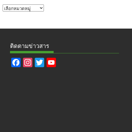
หัวข้อ
ข่าว
ติดตามข่าวสาร
F
In
T
Y
ac
st
w
o
e
a
itt
u
b
gr
er
T
o
a
u
o
m
b
k
e