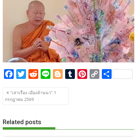
o
t
er
r
st
Li
o
n
k
k
F
T
R
Li
Bl
T
Pi
C
S
ac
w
e
n
o
u
nt
o
h
แนะแนว
e
itt
d
e
g
m
er
p
ar
“เล่าเรื่อง เมืองล้านนา” 1
เรื่อง
กรกฎาคม 2569
b
er
di
g
bl
e
y
e
o
t
er
r
st
Li
o
n
Related posts
k
k