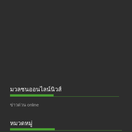
ac
st
w
o
e
a
itt
u
b
gr
er
T
o
a
u
o
m
b
k
e
มวลชนออนไลน์นิวส์
ข่าวด่วน online
หมวดหมู่