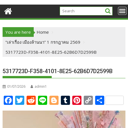
You are here
Home
“เล่าเรื่อง เมืองล้านนา” 1 กรกฎาคม 2569
5317723D-F358-4101-8E25-62B6D7D2599B
5317723D-F358-4101-8E25-62B6D7D2599B
01/07/2026
admin1
F
T
R
Li
Bl
T
Pi
C
S
ac
w
e
n
o
u
nt
o
h
e
itt
d
e
g
m
er
p
ar
b
er
di
g
bl
e
y
e