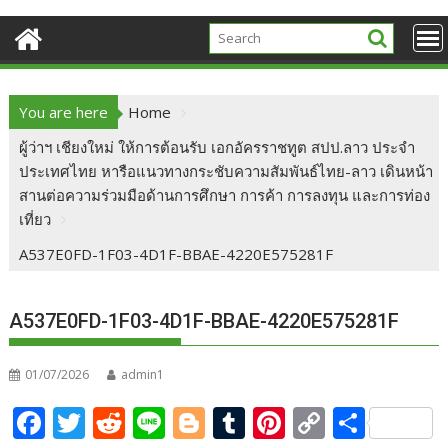
You are here
Home
ผู้ว่าฯ เชียงใหม่ ให้การต้อนรับ เอกอัครราชทูต สปป.ลาว ประจำ
ประเทศไทย หารือแนวทางกระชับความสัมพันธ์ไทย-ลาว เดินหน้า
สานต่อความร่วมมือด้านการศึกษา การค้า การลงทุน และการท่อง
เที่ยว
A537E0FD-1F03-4D1F-BBAE-4220E575281F
A537E0FD-1F03-4D1F-BBAE-4220E575281F
01/07/2026
admin1
F
T
R
Li
Bl
T
Pi
C
S