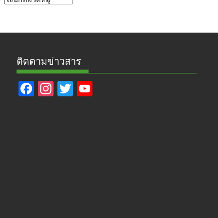
ข่าว
ติดตามข่าวสาร
F
In
T
Y
ac
st
w
o
e
a
itt
u
b
gr
er
T
o
a
u
o
m
b
k
e