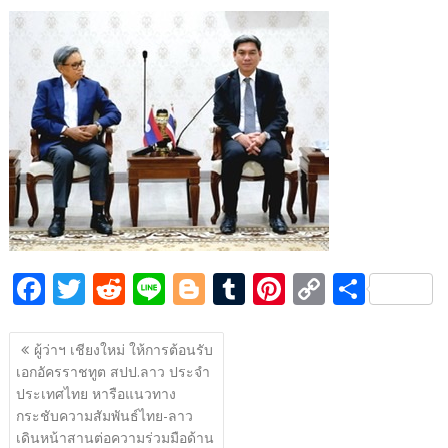
ac
w
e
n
o
u
nt
o
h
e
itt
d
e
g
m
er
p
ar
b
er
di
g
bl
e
y
e
o
t
er
r
st
Li
o
n
k
k
F
T
R
Li
Bl
T
Pi
C
S
ac
w
e
n
o
u
nt
o
h
แนะแนว
e
itt
d
e
g
m
er
p
ar
ผู้ว่าฯ เชียงใหม่ ให้การต้อนรับ
เรื่อง
เอกอัครราชทูต สปป.ลาว ประจำ
b
er
di
g
bl
e
y
e
ประเทศไทย หารือแนวทาง
o
t
er
r
st
Li
กระชับความสัมพันธ์ไทย-ลาว
เดินหน้าสานต่อความร่วมมือด้าน